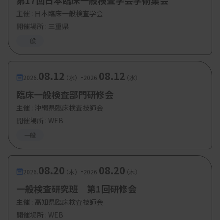
第17回日本臨床一般検査学会学術集会
円
主催 :
日本臨床一般検査学会
開催場所 : 三重県
・定 員：400
名
一般
08.12
08.12
-
2026.
（水）
2026.
（水）
臨床一般検査部門研修会
主催 :
沖縄県臨床検査技師会
開催場所 : WEB
一般
08.20
08.20
-
2026.
（木）
2026.
（木）
一般検査研究班 第1回研修会
主催 :
高知県臨床検査技師会
開催場所 : WEB