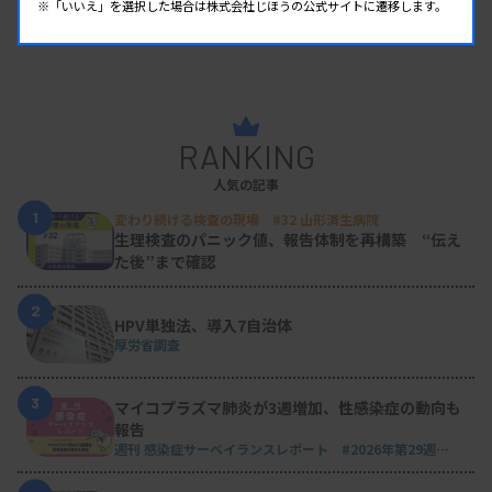
※「いいえ」を選択した場合は株式会社じほうの公式サイトに遷移します。
RANKING
人気の記事
1
変わり続ける検査の現場 #32 山形済生病院
生理検査のパニック値、報告体制を再構築 “伝え
た後”まで確認
2
HPV単独法、導入7自治体
厚労省調査
3
マイコプラズマ肺炎が3週増加、性感染症の動向も
報告
週刊 感染症サーベイランスレポート #2026年第29週
（2026.7.13 - 7.19）