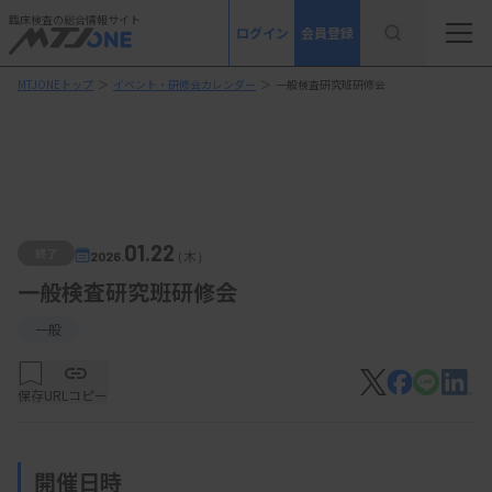
臨床検査の総合情報サイト
ログイン
会員登録
MTJONEトップ
＞
イベント・研修会カレンダー
＞
一般検査研究班研修会
01.22
終了
2026.
（木）
一般検査研究班研修会
一般
保存
URLコピー
開催日時