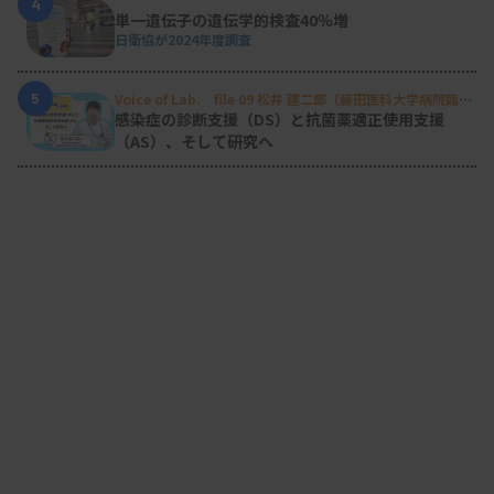
4
単一遺伝子の遺伝学的検査40％増
日衛協が2024年度調査
5
Voice of Lab. file 09 松井 建二郎（藤田医科大学病院臨床
検査部微生物遺伝子検査室
）
感染症の診断支援（DS）と抗菌薬適正使用支援
（AS）、そして研究へ