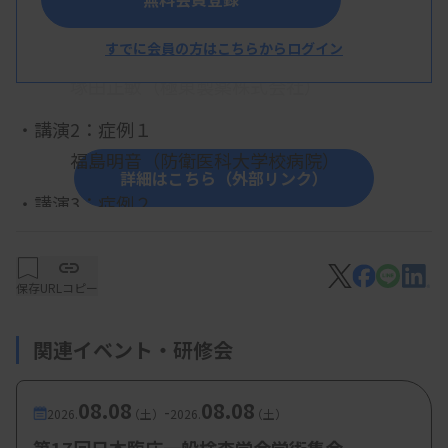
・講演1：レジオネラ症とリボテストレジオネラの
すでに会員の方はこちらからログイン
ご紹介
塚田正敏（極東製薬株式会社）
・講演2：症例１
福島明音（防衛医科大学校病院）
詳細はこちら（外部リンク）
・講演3：症例２
前田千穂（埼玉県済生会川口総合病院）
・講演4：症例３
保存
URLコピー
柿沼智史（川口市立医療センター）
関連イベント・研修会
【参加費・定員など】
08.08
08.08
-
2026.
（土）
2026.
（土）
・参加費：会員・賛助会員 500円、非会員 5000