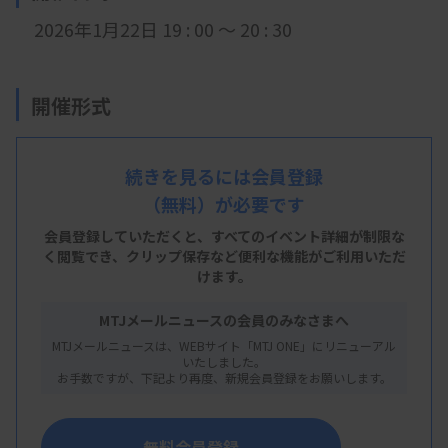
2026年1月22日 19
: 0
0 ～ 20 : 30
開催形式
LIVE配信
続きを見るには会員登録
（無料）が必要です
主 催
会員登録していただくと、すべてのイベント詳細が制限な
く閲覧でき、
クリップ保存など便利な機能がご利用いただ
埼玉県臨床
検査技師会
けます。
MTJメールニュースの会員のみなさまへ
MTJメールニュースは、WEBサイト「MTJ ONE」にリニューアル
概 要
いたしました。
お手数ですが、下記より再度、新規会員登録をお願いします。
【プログラム】症例検討会 ～尿検体から迅速診断
～
無料会員登録