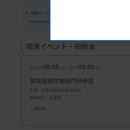
関連キーワード
#外部精度管理調査
関連イベント・研修会
08.08
08.08
-
2026.
（土）
2026.
（土）
宮臨技微生物部門研修会
主催 :
宮城県臨床検査技師会
開催場所 : 宮城県
微生物