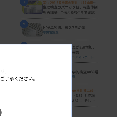
1
変わり続ける検査の現場 #32 山形済
生病院
生理検査のパニック値、報告体制
を再構築 “伝えた後”まで確認
2
HPV単独法、導入7自治体
厚労省調査
3
マイコプラズマ肺炎が3週増加、
性感染症の動向も報告
週刊 感染症サーベイランスレポート
#2026年第29週（2026.7.13 - 7.19）
4
す。
単一遺伝子の遺伝学的検査40％増
日衛協が2024年度調査
めご了承ください。
5
Voice of Lab. file 09 松井 建二郎
（藤田医科大学病院臨床検査部微生物
感染症の診断支援（DS）と抗菌
遺伝子検査室
）
薬適正使用支援（AS）、そして
研究へ