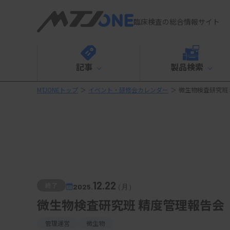
臨床検査の総合情報サイト
記事
製品検索
MTJONEトップ
＞
イベント・研修会カレンダー
＞
微生物検査研究班
12.22
終了
2025.
（月）
微生物検査研究班 精度管理報告会
管理運営
微生物