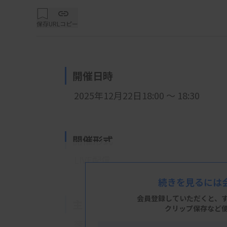
保存
URLコピー
開催日時
2025年12月22日18:00 ～ 18:30
開催形式
LIVE配信
続きを見るには
会員登録していただくと、
主 催
クリップ保存など
徳島県臨床検査技師会