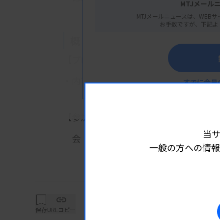
MTJメール
MTJメールニュースは、WEBサ
お手数ですが、下記よ
概 要
【プログラム】
・内容：徳臨技 精度管理調査報告会（
すでに会員
早川貴範先生（徳島県立中央病院
【参加費・定員など】
当
会 費：技師会員無料、非会員の検査技
一般の方への情報
保存
URLコピー