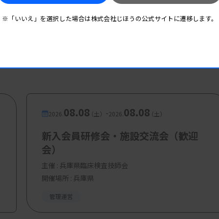
※「いいえ」を選択した場合は株式会社じほうの公式サイトに遷移します。
08.08
08.08
-
2026.
（土）
2026.
（土）
新入会員研修会・施設交流会（歓迎
会）
主催 :
兵庫県臨床検査技師会
開催場所 : 兵庫県
管理運営