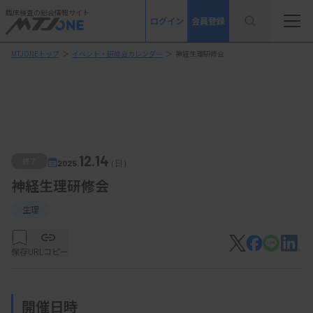
臨床検査の総合情報サイト
ログイン
会員登録
MTJONEトップ
＞
イベント・研修会カレンダー
＞
神経生理研修会
12.14
終了
2025.
（日）
神経生理研修会
生理
保存
URLコピー
開催日時