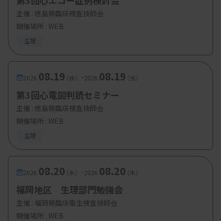
第3回心エコー症例検討会
・定員：座学40名、ハンズオンセミナー 6～8名
主催 :
徳島県臨床検査技師会
開催場所 : WEB
・対象：福井県内の臨床検査技師に限定
生理
08.19
08.19
-
2026.
（水）
2026.
（水）
第3回心電図判読セミナー
主催 :
徳島県臨床検査技師会
開催場所 : WEB
生理
08.20
08.20
-
2026.
（木）
2026.
（木）
福岡地区 生理部門勉強会
主催 :
福岡県臨床衛生検査技師会
開催場所 : WEB