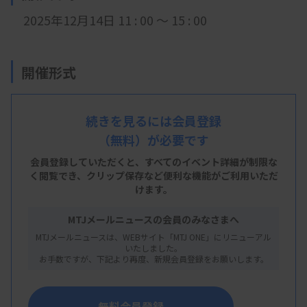
2025年12月14日 11
: 0
0 ～ 15 : 00
開催形式
現地開催
続きを見るには会員登録
（無料）が必要です
会 場
会員登録していただくと、すべてのイベント詳細が制限な
く閲覧でき、
クリップ保存など便利な機能がご利用いただ
福井県立病院 3階 多目的室1-2
けます。
福井県福井市四ツ井2-8-1
MTJメールニュースの会員のみなさまへ
MTJメールニュースは、WEBサイト「MTJ ONE」にリニューアル
いたしました。
主 催
お手数ですが、下記より再度、新規会員登録をお願いします。
福井県臨床
検査技師会
無料会員登録