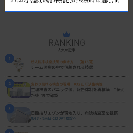
※「いいえ」を選択した場合は株式会社じほうの公式サイトに遷移します。
RANKING
人気の記事
1
新人臨床検査技師の歩き方 ［第16回］
チーム医療の中で信頼される技師
2
変わり続ける検査の現場 #32 山形済生病院
生理検査のパニック値、報告体制を再構築 “伝え
た後”まで確認
3
日臨技リエゾンが現地入り、病院検査室を視察
8月8・9両日にはDVT検診へ