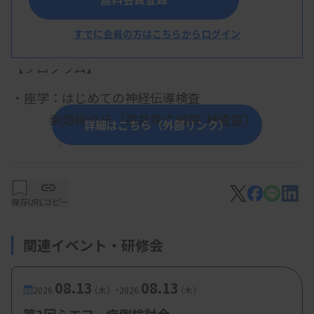
すでに会員の方はこちらからログイン
概 要
【プログラム】
・座学：はじめての神経伝導検査
桒畑絢也氏（福井県立病院 検査室）
詳細はこちら（外部リンク）
・ハンズオンセミナー
桒畑絢也氏（福井県立病院 検査室）
道関美祐希氏（福井赤十字病院 臨床検査
保存
URLコピー
科）
関連イベント・研修会
【参加費・定員など】
08.13
08.13
-
2026.
（木）
2026.
（木）
・参加費：無料