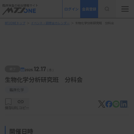
臨床検査の総合情報サイト
ログイン
会員登録
MTJONEトップ
＞
イベント・研修会カレンダー
＞
生物化学分析研究班 分科会
12.17
終了
2025.
（水）
生物化学分析研究班 分科会
臨床化学
保存
URLコピー
開催日時