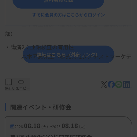
テーマ： 栄養について
・講演1：栄養管理に用いる臨床検査
すでに会員の方はこちらからログイン
山下葵生技師（高知大学医学部附属病院検査
部）
・講演2：亜鉛検査の有用性
詳細はこちら（外部リンク）
森本隆志先生（株式会社シノテストマーケテ
ィング部門企画部企画 2 チーム）
保存
URLコピー
関連イベント・研修会
08.18
08.18
-
2026.
（火）
2026.
（火）