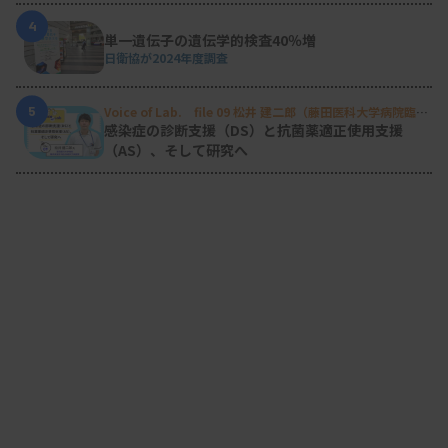
4
単一遺伝子の遺伝学的検査40％増
日衛協が2024年度調査
5
Voice of Lab. file 09 松井 建二郎（藤田医科大学病院臨床
検査部微生物遺伝子検査室
）
感染症の診断支援（DS）と抗菌薬適正使用支援
（AS）、そして研究へ