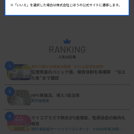
※「いいえ」を選択した場合は株式会社じほうの公式サイトに遷移します。
RANKING
人気の記事
1
変わり続ける検査の現場 #32 山形済生病院
生理検査のパニック値、報告体制を再構築 “伝え
た後”まで確認
2
HPV単独法、導入7自治体
厚労省調査
3
マイコプラズマ肺炎が3週増加、性感染症の動向も
報告
週刊 感染症サーベイランスレポート #2026年第29週
（2026.7.13 - 7.19）