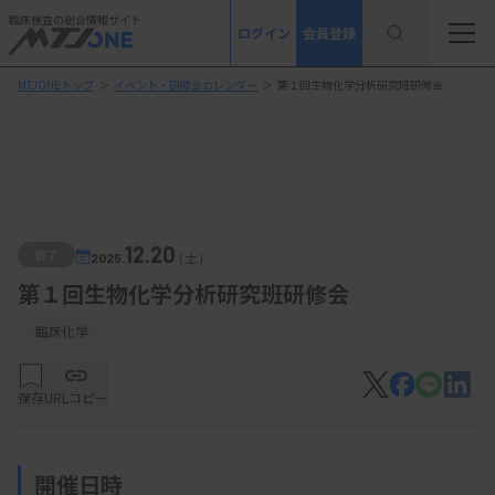
臨床検査の総合情報サイト
ログイン
会員登録
MTJONEトップ
＞
イベント・研修会カレンダー
＞
第１回生物化学分析研究班研修会
12.20
終了
2025.
（土）
第１回生物化学分析研究班研修会
臨床化学
保存
URLコピー
開催日時