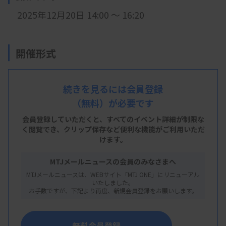
2025年12月20日 14:00 ～ 16:20
開催形式
現地開催
続きを見るには会員登録
（無料）が必要です
会 場
会員登録していただくと、すべてのイベント詳細が制限な
回生病院 5階講堂
く閲覧でき、
クリップ保存など便利な機能がご利用いただ
けます。
香川県坂出市室町三丁目5番28号
MTJメールニュースの会員のみなさまへ
MTJメールニュースは、WEBサイト「MTJ ONE」にリニューアル
主 催
いたしました。
お手数ですが、下記より再度、新規会員登録をお願いします。
香川県臨床検査技師会
無料会員登録