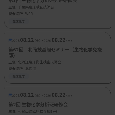
第1回 生物化学分析研究班研修会
・対象：日臨技会員（県内会員に限る）
主催 :
千葉県臨床検査技師会
開催場所 : WEB
臨床化学
08.22
08.22
-
2026.
（土）
2026.
（土）
第62回 北臨技基礎セミナー（生物化学免疫
部)
主催 :
北海道臨床衛生検査技師会
開催場所 : 北海道
臨床化学
08.22
08.22
-
2026.
（土）
2026.
（土）
第2回 生物化学分析班研修会
主催 :
和歌山県臨床検査技師会