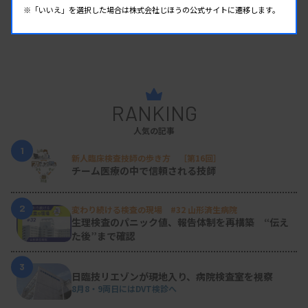
※「いいえ」を選択した場合は株式会社じほうの公式サイトに遷移します。
RANKING
人気の記事
1
新人臨床検査技師の歩き方 ［第16回］
チーム医療の中で信頼される技師
2
変わり続ける検査の現場 #32 山形済生病院
生理検査のパニック値、報告体制を再構築 “伝え
た後”まで確認
3
日臨技リエゾンが現地入り、病院検査室を視察
8月8・9両日にはDVT検診へ