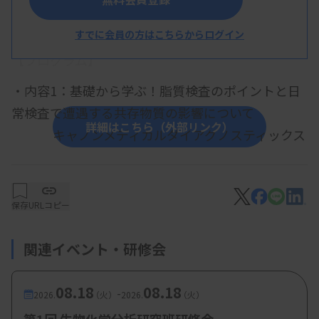
概 要
すでに会員の方はこちらからログイン
【プログラム】
・内容1：基礎から学ぶ！脂質検査のポイントと日
常検査で遭遇する共存物質の影響について
詳細はこちら（外部リンク）
キャノンメディカルダイアグノスティックス
株式会社
・内容2：腫瘍マーカーのピットフォール
保存
URLコピー
アボットジャパン合同会社
関連イベント・研修会
【参加費・定員など】
08.18
08.18
-
2026.
（火）
2026.
（火）
・参加費：
200 円