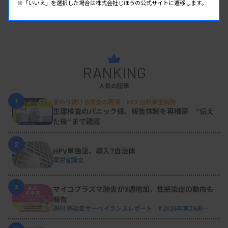
※「いいえ」を選択した場合は株式会社じほうの公式サイトに遷移します。
RANKING
人気の記事
1
変わり続ける検査の現場 #32 山形済生病院
生理検査のパニック値、報告体制を再構築 “伝え
た後”まで確認
2
HPV単独法、導入7自治体
厚労省調査
3
マイコプラズマ肺炎が3週増加、性感染症の動向も
報告
週刊 感染症サーベイランスレポート #2026年第29週
（2026.7.13 - 7.19）