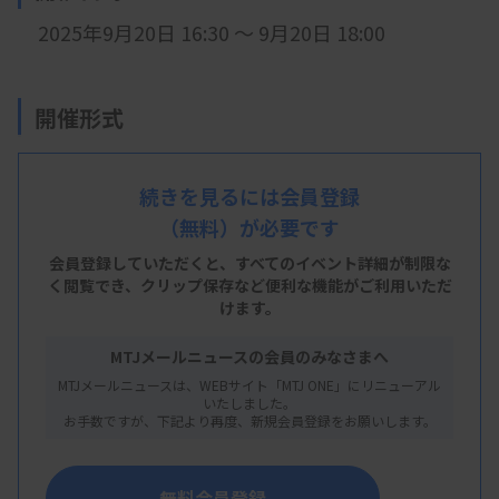
2025年9月20日 16:30 ～ 9月20日 18:00
開催形式
現地開催
続きを見るには会員登録
会 場
（無料）が必要です
J:COMホルトホール大分 2階 講義室
会員登録していただくと、すべてのイベント詳細が制限な
く閲覧でき、
クリップ保存など便利な機能がご利用いただ
※大分県大分市金池南一丁目5番1号
けます。
MTJメールニュースの会員のみなさまへ
主 催
MTJメールニュースは、WEBサイト「MTJ ONE」にリニューアル
いたしました。
大分県臨床検査技師会
お手数ですが、下記より再度、新規会員登録をお願いします。
無料会員登録