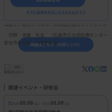
概 要
すでに会員の方はこちらからログイン
【プログラム】
演題１．症例から学ぶ！末梢血形態カンファレンス
河野 浩善 先生 （広島市立北部医療センター
安佐市民病院 臨床検査部）
詳細はこちら（外部リンク）
【参加費・定員など】
保存
URLコピー
・参加費：
技師会会員・医団協会員：無料、
非会
員：5000円
関連イベント・研修会
08.08
08.08
-
2026.
（土）
2026.
（土）