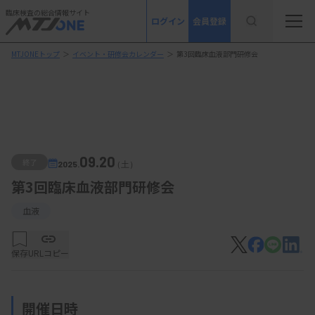
臨床検査の総合情報サイト
ログイン
会員登録
MTJONEトップ
＞
イベント・研修会カレンダー
＞
第3回臨床血液部門研修会
09.20
終了
2025.
（土）
第3回臨床血液部門研修会
血液
保存
URLコピー
開催日時