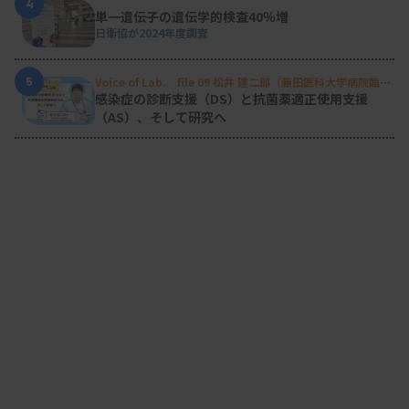
4
単一遺伝子の遺伝学的検査40％増
日衛協が2024年度調査
5
Voice of Lab. file 09 松井 建二郎（藤田医科大学病院臨床
検査部微生物遺伝子検査室
）
感染症の診断支援（DS）と抗菌薬適正使用支援
（AS）、そして研究へ