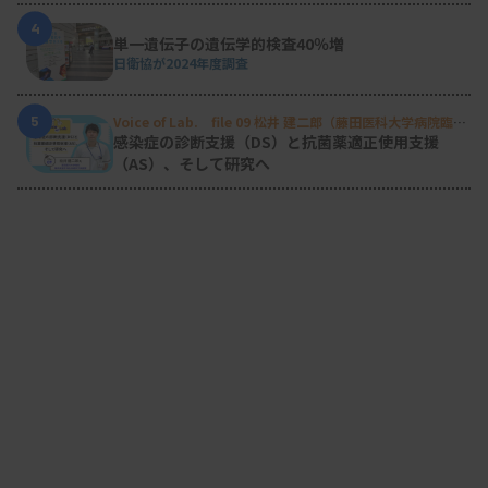
4
単一遺伝子の遺伝学的検査40％増
日衛協が2024年度調査
5
Voice of Lab. file 09 松井 建二郎（藤田医科大学病院臨床
検査部微生物遺伝子検査室
）
感染症の診断支援（DS）と抗菌薬適正使用支援
（AS）、そして研究へ