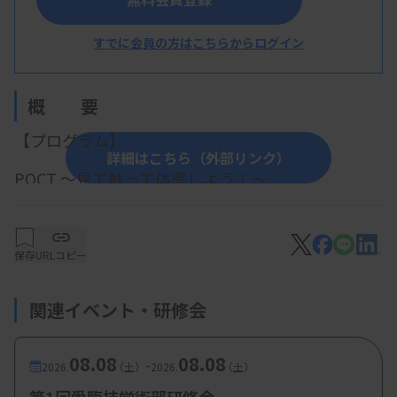
滋賀県臨床検査技師会
すでに会員の方はこちらからログイン
概 要
【プログラム】
詳細はこちら（外部リンク）
POCT ～見て触って体感しよう！～
・内容1：血液ガス測定
（シーメンスヘルスケア・ダイアグノスティ
保存
URLコピー
ックス株式会社）
・内容2：血糖測定
関連イベント・研修会
（アークレイ株式会社）
・内容3：イムノクロマト法
08.08
08.08
-
2026.
（土）
2026.
（土）
（富士レビオ株式会社）