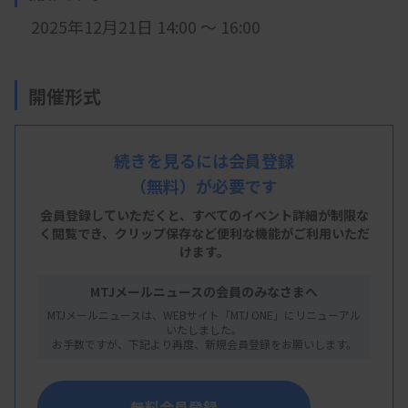
2025年12月21日 14:00 ～ 16:00
開催形式
現地開催
続きを見るには会員登録
（無料）が必要です
会 場
会員登録していただくと、すべてのイベント詳細が制限な
草津市立市民交流プラザ 中会議室（フェリエ南
く閲覧でき、
クリップ保存など便利な機能がご利用いただ
けます。
草津 5階）
MTJメールニュースの会員のみなさまへ
滋賀県草津市野路一丁目15番5号 フェリエ南草津5階
MTJメールニュースは、WEBサイト「MTJ ONE」にリニューアル
いたしました。
お手数ですが、下記より再度、新規会員登録をお願いします。
主 催
無料会員登録