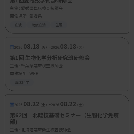
第1回愛臨技学術部研修会
・内容4：NT-proBNP測定
主催 :
愛媛県臨床検査技師会
（ロシュ・ダイアグノスティックス株式会
開催場所 : 愛媛県
社）
血液
免疫血清
生理
【参加費・定員など】
08.18
08.18
-
・参加費：日臨技＋滋臨技会員 500 円
2026.
（火）
2026.
（火）
滋臨技のみ会員 500円
第1回 生物化学分析研究班研修会
主催 :
千葉県臨床検査技師会
日臨技のみ会員 5000円
開催場所 : WEB
その他医療従事者・学生無料
臨床化学
非会員 5000円
08.22
08.22
-
2026.
（土）
2026.
（土）
第62回 北臨技基礎セミナー（生物化学免疫
部)
主催 :
北海道臨床衛生検査技師会