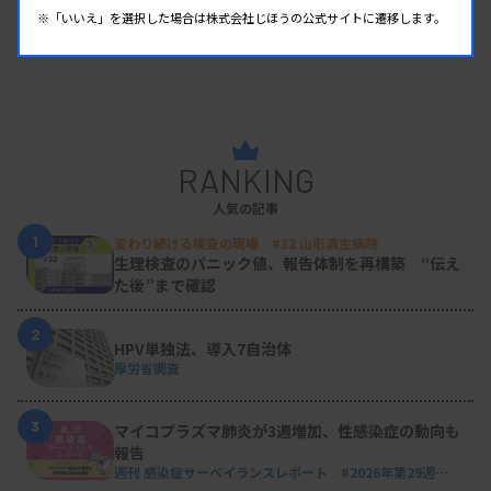
※「いいえ」を選択した場合は株式会社じほうの公式サイトに遷移します。
RANKING
人気の記事
1
変わり続ける検査の現場 #32 山形済生病院
生理検査のパニック値、報告体制を再構築 “伝え
た後”まで確認
2
HPV単独法、導入7自治体
厚労省調査
3
マイコプラズマ肺炎が3週増加、性感染症の動向も
報告
週刊 感染症サーベイランスレポート #2026年第29週
（2026.7.13 - 7.19）