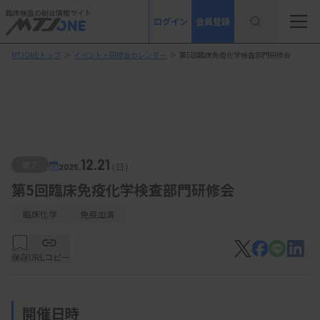
臨床検査の総合情報サイト
ログイン
会員登録
MTJONEトップ
＞
イベント・研修会カレンダー
＞
第5回臨床免疫化学検査部門研修会
12.21
終了
2025.
（日）
第5回臨床免疫化学検査部門研修会
臨床化学
免疫血清
保存
URLコピー
開催日時