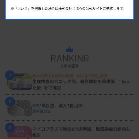
※「いいえ」を選択した場合は株式会社じほうの公式サイトに遷移します。
RANKING
人気の記事
1
変わり続ける検査の現場 #32 山形済生病院
生理検査のパニック値、報告体制を再構築 “伝え
た後”まで確認
2
HPV単独法、導入7自治体
厚労省調査
3
マイコプラズマ肺炎が3週増加、性感染症の動向も
報告