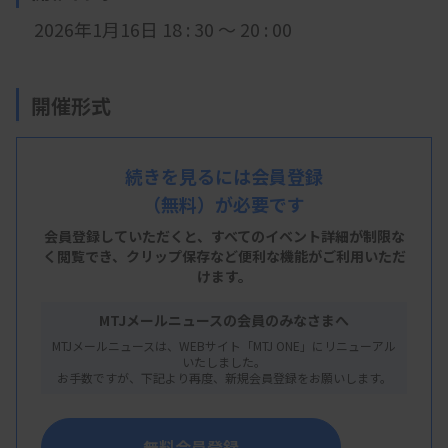
2026年1月16日 18 : 30 ～ 20 : 00
開催形式
現地開催
続きを見るには会員登録
（無料）が必要です
会 場
会員登録していただくと、すべてのイベント詳細が制限な
高知赤十字病院
く閲覧でき、
クリップ保存など便利な機能がご利用いただ
けます。
高知県高知市秦南町一丁目4番63-11号
MTJメールニュースの会員のみなさまへ
MTJメールニュースは、WEBサイト「MTJ ONE」にリニューアル
主 催
いたしました。
お手数ですが、下記より再度、新規会員登録をお願いします。
高知県臨床検査技師会
無料会員登録