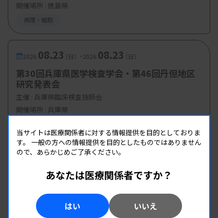
開催場所 : 徳島県
病理・細胞
08.23
08.23
-
2026.
（日）
2026.
（日）
第30回兵庫県医学検査学会・第46回丹但地区
研究発表会
主催 :
兵庫県臨床検査技師会
開催場所 : 兵庫県
管理運営
病理・細胞
当サイトは医療関係者に対する情報提供を目的としておりま
す。
一般の方への情報提供を目的としたものではありません
ので、あらかじめご了承ください。
あなたは医療関係者ですか？
はい
いいえ