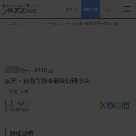
臨床検査の総合情報サイト
ログイン
会員登録
MTJONEトップ
＞
イベント・研修会カレンダー
＞
病理・細胞診検査研究班研修会
01.16
終了
2026.
（金）
病理・細胞診検査研究班研修会
病理・細胞
保存
URLコピー
開催日時