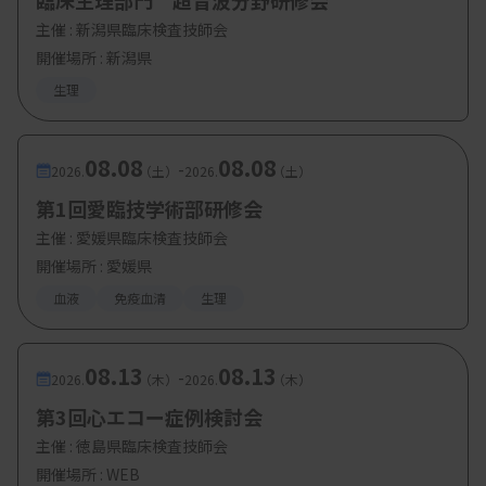
臨床生理部門 超音波分野研修会
・定 員：現地参加 約60名（先着）、Web参加 約
主催 :
新潟県臨床検査技師会
80名（先着）
開催場所 : 新潟県
生理
08.08
08.08
-
2026.
（土）
2026.
（土）
第1回愛臨技学術部研修会
主催 :
愛媛県臨床検査技師会
開催場所 : 愛媛県
血液
免疫血清
生理
08.13
08.13
-
2026.
（木）
2026.
（木）
第3回心エコー症例検討会
主催 :
徳島県臨床検査技師会
開催場所 : WEB