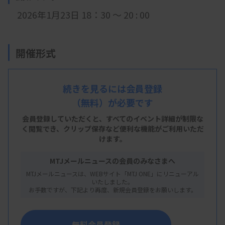
2026年1月23日 18：30 ～ 20 : 00
開催形式
現地開催＋LIVE配信
続きを見るには会員登録
（無料）が必要です
会 場
会員登録していただくと、すべてのイベント詳細が制限な
京都保健衛生専門学校 視聴覚室＋LIVE配信
く閲覧でき、
クリップ保存など便利な機能がご利用いただ
けます。
京都市上京区千本通竹屋町東入主税町910
MTJメールニュースの会員のみなさまへ
MTJメールニュースは、WEBサイト「MTJ ONE」にリニューアル
主 催
いたしました。
お手数ですが、下記より再度、新規会員登録をお願いします。
京都府臨床検査技師会
無料会員登録