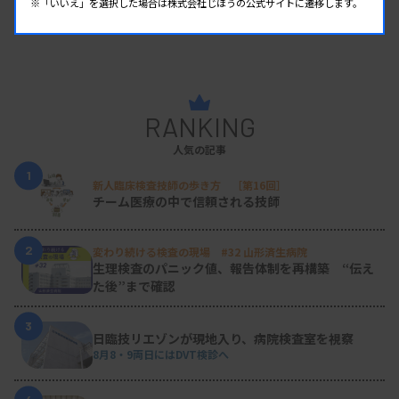
※「いいえ」を選択した場合は株式会社じほうの公式サイトに遷移します。
RANKING
人気の記事
1
新人臨床検査技師の歩き方 ［第16回］
チーム医療の中で信頼される技師
2
変わり続ける検査の現場 #32 山形済生病院
生理検査のパニック値、報告体制を再構築 “伝え
た後”まで確認
3
日臨技リエゾンが現地入り、病院検査室を視察
8月8・9両日にはDVT検診へ