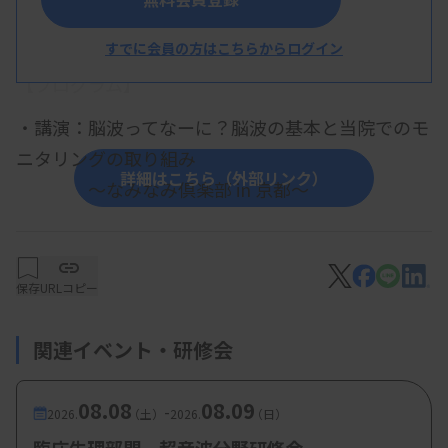
概 要
すでに会員の方はこちらからログイン
【プログラム】
・講演：脳波ってなーに？脳波の基本と当院でのモ
ニタリングの取り組み
詳細はこちら（外部リンク）
～なみなみ倶楽部 in 京都～
岡橋友美子先生（奈良県総合医療センター
脳神経内科）
保存
URLコピー
【参加費・定員など】
関連イベント・研修会
・参加費：会員 無料（京臨技・日臨技）、非会員
08.08
08.09
3000円
-
2026.
（土）
2026.
（日）