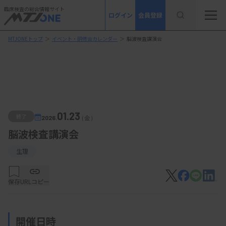
臨床検査の総合情報サイト
ログイン
会員登録
MTJONEトップ
＞
イベント・研修会カレンダー
＞
脳波検査講演会
01.23
終了
2026.
（金）
脳波検査講演会
生理
保存
URLコピー
開催日時