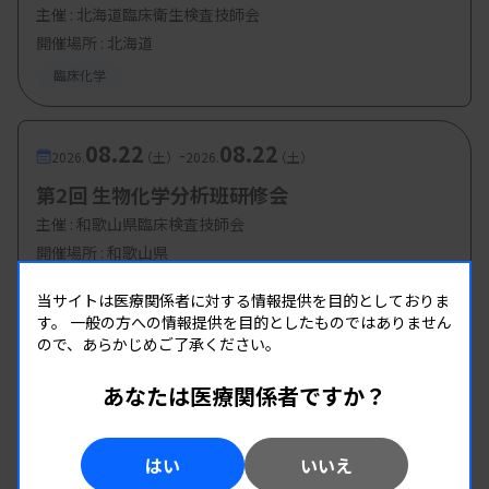
・対 象：
JES会員
主催 :
北海道臨床衛生検査技師会
開催場所 : 北海道
・申し込み方法（申し込み先メールのご案内）
臨床化学
先にJES会員登録が必要（電気泳動学会
https://jes1950.jp/
)
会員番号がわかってから、
08.22
08.22
-
2026.
（土）
2026.
（土）
JES事務局あてsecretariat@jes1950.jp に
第2回 生物化学分析班研修会
「TSCC・JES合同勉強会参加希望」の旨をメールで
主催 :
和歌山県臨床検査技師会
連絡する。
問い合わせは、JES事務局
開催場所 : 和歌山県
secretariat@jes1950.jp まで。
臨床化学
当サイトは医療関係者に対する情報提供を目的としておりま
す。
一般の方への情報提供を目的としたものではありません
ので、あらかじめご了承ください。
あなたは医療関係者ですか？
はい
いいえ