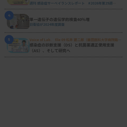
週刊 感染症サーベイランスレポート #2026年第29週
（2026.7.13 - 7.19）
4
単一遺伝子の遺伝学的検査40％増
日衛協が2024年度調査
5
Voice of Lab. file 09 松井 建二郎（藤田医科大学病院臨床
検査部微生物遺伝子検査室
）
感染症の診断支援（DS）と抗菌薬適正使用支援
（AS）、そして研究へ