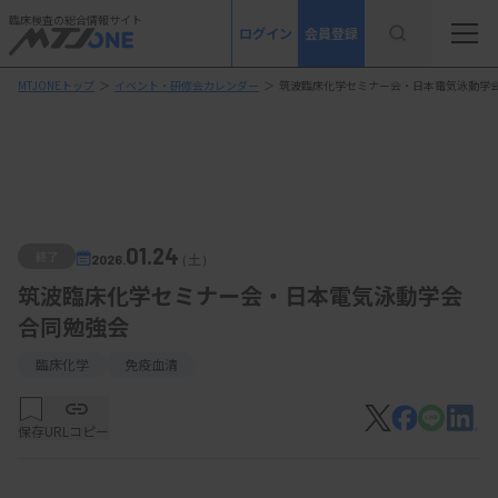
臨床検査の総合情報サイト
ログイン
会員登録
MTJONEトップ
＞
イベント・研修会カレンダー
＞
筑波臨床化学セミナー会・日本電気泳動学
01.24
終了
2026.
（土）
筑波臨床化学セミナー会・日本電気泳動学会
合同勉強会
臨床化学
免疫血清
保存
URLコピー