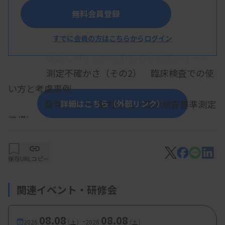
【プログラム】
無料会員登録
・演題1：TSCC顧問からのメッセージ
すでに会員の方はこちらからログイン
検査過誤への対応
課題に対する解決のための実験シリーズ
測定不確かさ（その2） 臨床検査での使
い方と考慮事例
桑克彦氏（一般社団法人臨床検査基準測定
詳細はこちら（外部リンク）
機構）
・演題2：TSCCメンバーによるプレゼンテーション
自動分析装置での異常反応の検出法のポ
保存
URLコピー
イントと検出事例 2回目
井口晃弘氏（日立ハイテク）
関連イベント・研修会
・演題3：異常免疫グロブリンを知るシリーズ 第3
08.08
08.08
-
2026.
（土）
2026.
（土）