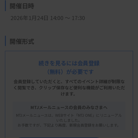
開催日時
2026年1月24日 14:00 ～ 17:30
開催形式
LIVE配信
続きを見るには会員登録
（無料）が必要です
主 催
会員登録していただくと、すべてのイベント詳細が制限な
く閲覧でき、
クリップ保存など便利な機能がご利用いただ
筑波臨床化学セミナー会（TSCC）、日本電気泳
けます。
動学会（JES）
MTJメールニュースの会員のみなさまへ
MTJメールニュースは、WEBサイト「MTJ ONE」にリニューアル
いたしました。
お手数ですが、下記より再度、新規会員登録をお願いします。
概 要