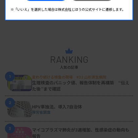
※「いいえ」を選択した場合は株式会社じほうの公式サイトに遷移します。
RANKING
人気の記事
1
変わり続ける検査の現場 #32 山形済生病院
生理検査のパニック値、報告体制を再構築 “伝え
た後”まで確認
2
HPV単独法、導入7自治体
厚労省調査
3
マイコプラズマ肺炎が3週増加、性感染症の動向も
報告