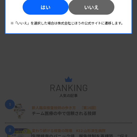
はい
いいえ
※「いいえ」を選択した場合は株式会社じほうの公式サイトに遷移します。
RANKING
人気の記事
1
新人臨床検査技師の歩き方 ［第16回］
チーム医療の中で信頼される技師
2
変わり続ける検査の現場 #32 山形済生病院
生理検査のパニック値、報告体制を再構築 “伝え