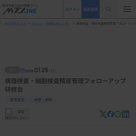
臨床検査の総合情報サイト
ログイン
会員登録
MTJONEトップ
＞
イベント・研修会カレンダー
＞
病理検査・細胞検査精度管理フォローアッ
01.25
終了
2026.
（日）
病理検査・細胞検査精度管理フォローアップ
研修会
管理運営
病理・細胞
保存
URLコピー