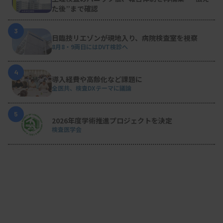
た後”まで確認
3
日臨技リエゾンが現地入り、病院検査室を視察
8月8・9両日にはDVT検診へ
4
導入経費や高齢化など課題に
全医共、検査DXテーマに議論
5
2026年度学術推進プロジェクトを決定
検査医学会