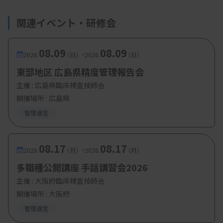
ノスティックス株式会社） DIN値
解説：佐々木理恵子技師（太田西ノ内病院）
関連イベント・研修会
講 師 ： 野沢佳弘先生（白河厚生総合病院）、
08.09
08.09
-
2026.
（日）
2026.
（日）
内海康文先生（大原綜合病院）
東部地区 広島県精度管理報告会
アドバイザー： 日下部崇先生（会津中央病
主催 :
広島県臨床検査技師会
院）、喜古雄一郎先生（竹田綜合病院）
開催場所 : 広島県
・ホルマリン管理について：安田知弘先生（ジア器
管理運営
材株式会社）
08.17
08.17
-
2026.
（月）
2026.
（月）
多職種公開講座 手話講習会2026
【参加費・定員など】
主催 :
大阪府臨床検査技師会
・参加費：500
円
開催場所 : 大阪府
・対 象：会員のみ
管理運営