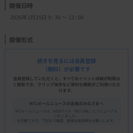
開催日時
2026年1月25日 9 : 30 ～ 12 : 00
開催形式
現地開催
続きを見るには会員登録
（無料）が必要です
会 場
会員登録していただくと、すべてのイベント詳細が制限な
福島県立医科大学 組織学・病理学実習室
く閲覧でき、
クリップ保存など便利な機能がご利用いただ
けます。
福島市光が丘1番地
MTJメールニュースの会員のみなさまへ
MTJメールニュースは、WEBサイト「MTJ ONE」にリニューアル
いたしました。
主 催
お手数ですが、下記より再度、新規会員登録をお願いします。
福島県臨床検査技師会