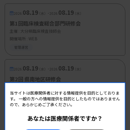
08.19
08.19
-
2026.
（水）
2026.
（水）
第1回臨床検査総合部門研修会
主催 :
大分県臨床検査技師会
開催場所 : WEB
管理運営
08.19
08.19
-
2026.
（水）
2026.
（水）
第2回 県南地区研修会
主催 :
熊本県臨床検査技師会
当サイトは医療関係者に対する情報提供を目的としておりま
開催場所 : WEB
す。
一般の方への情報提供を目的としたものではありません
管理運営
ので、あらかじめご了承ください。
あなたは医療関係者ですか？