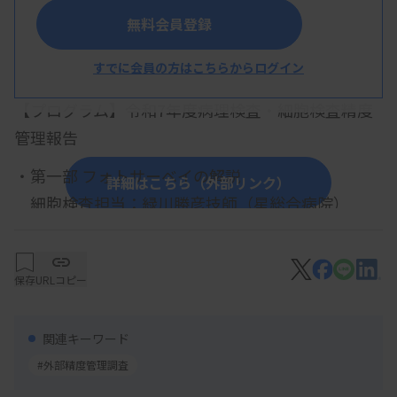
無料会員登録
すでに会員の方はこちらからログイン
概 要
【プログラム】令和7年度病理検査・細胞検査精度
管理報告
・第一部 フォトサーベイの解説
詳細はこちら（外部リンク）
細胞検査担当：緑川勝彦技師（星総合病院）
本田徹技師（寿泉堂綜合病院 ）
病理組織検査担当：濱屋美樹子技師（福島県立医
保存
URLコピー
科大学）
・第二部 実技サーベイ解説
関連キーワード
免疫染色報告：甲賀洋光技師（竹田綜合病院）
#外部精度管理調査
免疫染色解説：吉田伶奈先生（ロシュ・ダイアグ