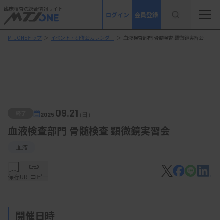
臨床検査の総合情報サイト
ログイン
会員登録
MTJONEトップ
＞
イベント・研修会カレンダー
＞
血液検査部門 骨髄検査 顕微鏡実習会
09.21
終了
2025.
（日）
血液検査部門 骨髄検査 顕微鏡実習会
血液
保存
URLコピー
開催日時