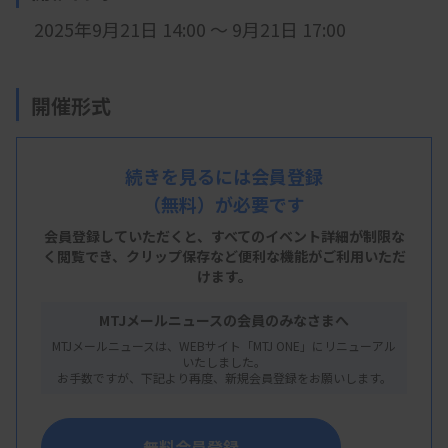
2025年9月21日 14:00 ～ 9月21日 17:00
開催形式
現地開催
続きを見るには会員登録
（無料）が必要です
会 場
会員登録していただくと、すべてのイベント詳細が制限な
大阪公立大学阿倍野キャンパス ４階 顕微鏡実
く閲覧でき、
クリップ保存など便利な機能がご利用いただ
けます。
習室
MTJメールニュースの会員のみなさまへ
※
大阪府大阪市住吉区杉本3丁目3番138号
MTJメールニュースは、WEBサイト「MTJ ONE」にリニューアル
いたしました。
お手数ですが、下記より再度、新規会員登録をお願いします。
主 催
大阪府臨床検査技師会
無料会員登録