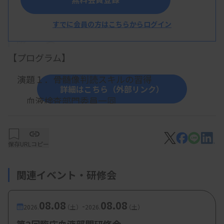
すでに会員の方はこちらからログイン
概 要
【プログラム】
演題１．骨髄像判読スキルの習得
詳細はこちら（外部リンク）
血液検査部門委員一同
【参加費・定員など】
・参加費：
大臨技会員または日臨技会員：3,000
保存
URLコピー
円 非会員：5,000円 大臨技登録学生：無料
関連イベント・研修会
・定 員：
48名（先着順）
08.08
08.08
-
2026.
（土）
2026.
（土）