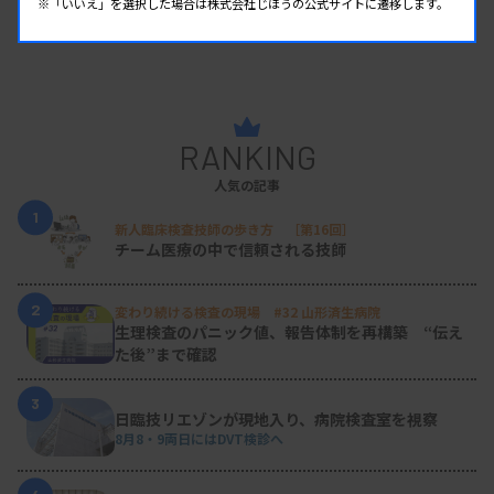
※「いいえ」を選択した場合は株式会社じほうの公式サイトに遷移します。
RANKING
人気の記事
1
新人臨床検査技師の歩き方 ［第16回］
チーム医療の中で信頼される技師
2
変わり続ける検査の現場 #32 山形済生病院
生理検査のパニック値、報告体制を再構築 “伝え
た後”まで確認
3
日臨技リエゾンが現地入り、病院検査室を視察
8月8・9両日にはDVT検診へ