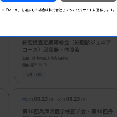
M））
※「いいえ」を選択した場合は株式会社じほうの公式サイトに遷移します。
次的所見の対応
属病院）
08.19
08.19
-
2026.
（水）
2026.
（水）
活かされています
ケー）
細胞検査定期研修会（細胞診ジュニア
コース）泌尿器・体腔液
みる病理検査の役割
主催 :
兵庫県臨床検査技師会
療センター名古屋第一病院）
開催場所 : WEB
病理・細胞
円
08.23
08.23
-
2026.
（日）
2026.
（日）
第30回兵庫県医学検査学会・第46回丹