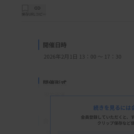
保存
URLコピー
開催日時
2026年2月1日 13：00
～ 17：30
開催形式
現地開催
続きを見るには
会員登録していただくと、
会 場
クリップ保存など
住友病院 14階講堂