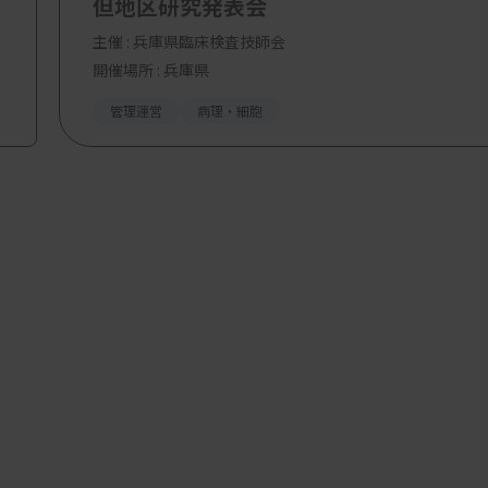
但地区研究発表会
主催 :
兵庫県臨床検査技師会
開催場所 : 兵庫県
管理運営
病理・細胞