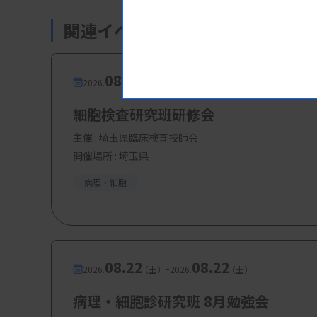
朱俊軒氏（安必平（LBP SYSTE
関連イベント・研修会
・3：がん遺伝子パネル検査における二
源幸奈々
氏（大阪大学医学部附
08.08
08.08
-
2026.
（土）
2026.
（土）
・4：あなたの仕事が、がん薬物治療に
勝木真由美氏（株式会社ケーエス
細胞検査研究班研修会
主催 :
埼玉県臨床検査技師会
・5：造血器腫瘍遺伝子パネル検査から
開催場所 : 埼玉県
郡司昌治氏（日本赤十字社愛知医
病理・細胞
【参加費・定員など】
・参加費：会員 1000円、非会員 2000
08.22
08.22
-
2026.
（土）
2026.
（土）
・定 員：
80名
病理・細胞診研究班 8月勉強会