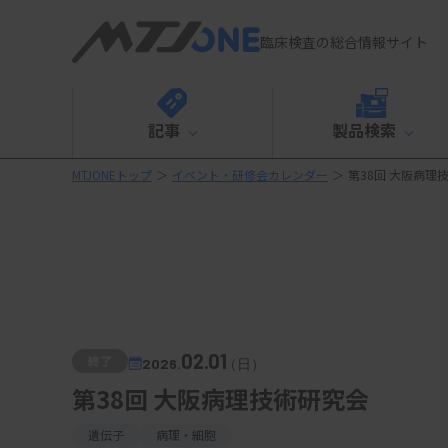
臨床検査の総合情報サイト
記事
製品検索
MTJONEトップ
＞
イベント・研修会カレンダー
＞
第38回 大阪病理
02.01
終了
2026.
（日）
第38回 大阪病理技術研究会
遺伝子
病理・細胞