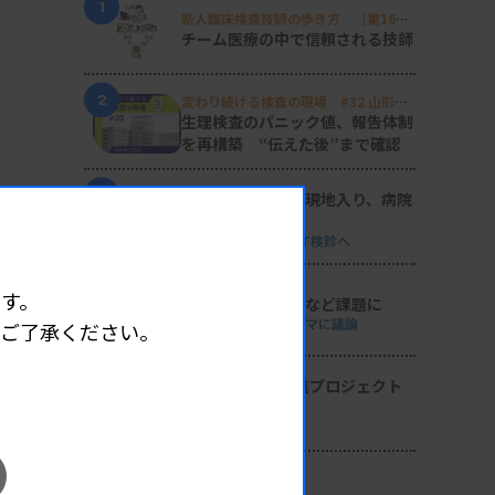
1
新人臨床検査技師の歩き方 ［第16
回］
チーム医療の中で信頼される技師
2
変わり続ける検査の現場 #32 山形済
生病院
生理検査のパニック値、報告体制
を再構築 “伝えた後”まで確認
3
日臨技リエゾンが現地入り、病院
検査室を視察
8月8・9両日にはDVT検診へ
4
す。
導入経費や高齢化など課題に
全医共、検査DXテーマに議論
めご了承ください。
5
2026年度学術推進プロジェクト
を決定
検査医学会