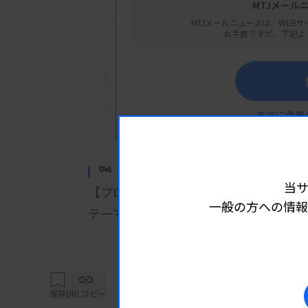
MTJメール
大阪市北区中之島5丁目3番20号
MTJメールニュースは、WEBサ
お手数ですが、下記よ
主 催
大阪府臨床検査技師会
すでに会員
概 要
当
【プログラム】
一般の方への情報
テーマ：病理部門の遺伝子検査
詳細は
・1：各病院における遺伝子検査につい
大仲知子氏（市立豊中病院）
・2：コンパニオン検査の試薬開発
保存
URLコピー