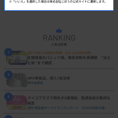
※「いいえ」を選択した場合は株式会社じほうの公式サイトに遷移します。
RANKING
人気の記事
1
変わり続ける検査の現場 #32 山形済生病院
生理検査のパニック値、報告体制を再構築 “伝え
た後”まで確認
2
HPV単独法、導入7自治体
厚労省調査
3
マイコプラズマ肺炎が3週増加、性感染症の動向も
報告
週刊 感染症サーベイランスレポート #2026年第29週
（2026.7.13 - 7.19）