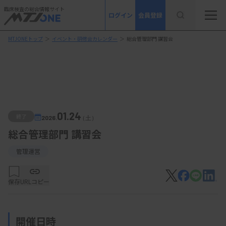
臨床検査の総合情報サイト
ログイン
会員登録
MTJONEトップ
＞
イベント・研修会カレンダー
＞
総合管理部門 講習会
01.24
終了
2026.
（土）
総合管理部門 講習会
管理運営
保存
URLコピー
開催日時