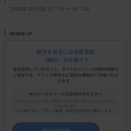
2026年1月24日 15：00
～ 16：00
開催形式
LIVE配信＋オンデマンド配信
続きを見るには会員登録
（無料）が必要です
会員登録していただくと、すべてのイベント詳細が制限な
主 催
く閲覧でき、
クリップ保存など便利な機能がご利用いただ
けます。
大阪府臨床検査技師会
MTJメールニュースの会員のみなさまへ
MTJメールニュースは、WEBサイト「MTJ ONE」にリニューアル
いたしました。
概 要
お手数ですが、下記より再度、新規会員登録をお願いします。
【プログラム】
テーマ：ISO15189認定を維持していくには
無料会員登録