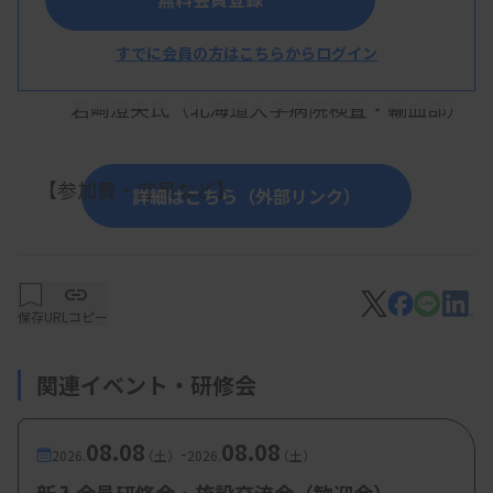
・内容：ISO15189認定の長期維持がもたらす光と
すでに会員の方はこちらからログイン
影
岩崎澄央氏（北海道大学病院検査・輸血部）
【参加費・定員など】
詳細はこちら（外部リンク）
・参加費：会員 500円、非会員 1000円、登録学生
無料
・定 員：
100名
保存
URLコピー
関連イベント・研修会
08.08
08.08
-
2026.
（土）
2026.
（土）