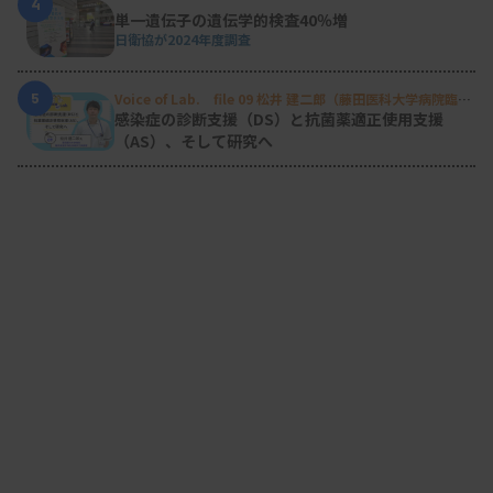
4
単一遺伝子の遺伝学的検査40％増
日衛協が2024年度調査
5
Voice of Lab. file 09 松井 建二郎（藤田医科大学病院臨床
検査部微生物遺伝子検査室
）
感染症の診断支援（DS）と抗菌薬適正使用支援
（AS）、そして研究へ