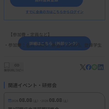
・内容：症例提示および解説
すでに会員の方はこちらからログイン
堤徹也
氏（松下記念病院 臨床検査技術室）
【参加費・定員など】
詳細はこちら（外部リンク）
・参加費：会員 500円、非会員 1000円、登録学生
無料
・定 員：会員 40名、非会員 10名、登録学生 5名
保存
URLコピー
関連イベント・研修会
08.08
08.08
-
2026.
（土）
2026.
（土）