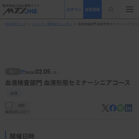
臨床検査の総合情報サイト
ログイン
会員登録
MTJONEトップ
＞
イベント・研修会カレンダー
＞
血液検査部門 血液形態セミナーシニアコー
02.05
終了
2026.
（木）
血液検査部門 血液形態セミナーシニアコース
血液
保存
URLコピー
開催日時