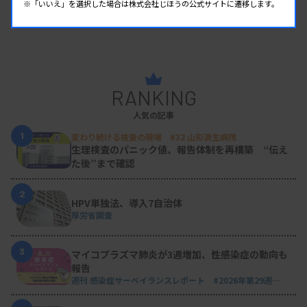
※「いいえ」を選択した場合は株式会社じほうの公式サイトに遷移します。
RANKING
人気の記事
1
変わり続ける検査の現場 #32 山形済生病院
生理検査のパニック値、報告体制を再構築 “伝え
た後”まで確認
2
HPV単独法、導入7自治体
厚労省調査
3
マイコプラズマ肺炎が3週増加、性感染症の動向も
報告
週刊 感染症サーベイランスレポート #2026年第29週
（2026.7.13 - 7.19）