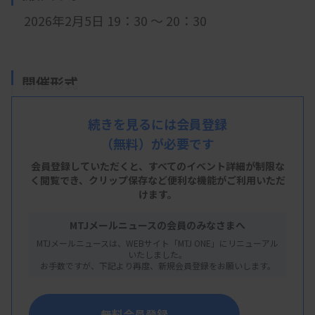
2026年2月5日 19：30
～ 20：30
開催形式
LIVE配信
続きを見るには会員登録
（無料）が必要です
会員登録していただくと、すべてのイベント詳細が制限な
主 催
く閲覧でき、
クリップ保存など便利な機能がご利用いただ
けます。
大阪府臨床検査技師会
MTJメールニュースの会員のみなさまへ
MTJメールニュースは、WEBサイト「MTJ ONE」にリニューアル
いたしました。
概 要
お手数ですが、下記より再度、新規会員登録をお願いします。
【プログラム】
テーマ：標本を用いた症例検討会
無料会員登録