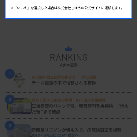
※「いいえ」を選択した場合は株式会社じほうの公式サイトに遷移します。
RANKING
人気の記事
1
新人臨床検査技師の歩き方 ［第16回］
チーム医療の中で信頼される技師
2
変わり続ける検査の現場 #32 山形済生病院
生理検査のパニック値、報告体制を再構築 “伝え
た後”まで確認
3
日臨技リエゾンが現地入り、病院検査室を視察
8月8・9両日にはDVT検診へ