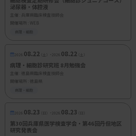
細胞検査定期研修会（細胞診ジュニアコース）
泌尿器・体腔液
福井 直希 先生（大阪市民病院機構 大阪市立
主催 :
兵庫県臨床検査技師会
総合医療センター）
開催場所 : WEB
※研修会終了後、意見交換会も予定
病理・細胞
【参加費・定員など】
08.22
08.22
-
2026.
（土）
2026.
（土）
・参加費：日臨技会員無料（非会員の方は参加で
病理・細胞診研究班 8月勉強会
きません）
主催 :
徳島県臨床検査技師会
開催場所 : 徳島県
病理・細胞
08.23
08.23
-
2026.
（日）
2026.
（日）
第30回兵庫県医学検査学会・第46回丹但地区
研究発表会