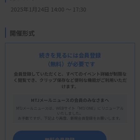
2025年1月24日 14:00 ～ 17:30
開催形式
現地開催
続きを見るには会員登録
（無料）が必要です
会 場
会員登録していただくと、すべてのイベント詳細が制限な
日本赤十字社和歌山医療センター 101会議室
く閲覧でき、
クリップ保存など便利な機能がご利用いただ
けます。
和歌山県和歌山市小松原通4丁目20
MTJメールニュースの会員のみなさまへ
MTJメールニュースは、WEBサイト「MTJ ONE」にリニューアル
主 催
いたしました。
お手数ですが、下記より再度、新規会員登録をお願いします。
和歌山県
臨床検査技師会
無料会員登録