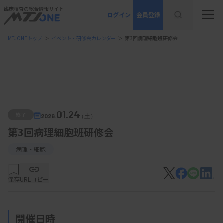
臨床検査の総合情報サイト
ログイン
会員登録
MTJONEトップ
＞
イベント・研修会カレンダー
＞
第3回病理細胞班研修会
01.24
終了
2026.
（土）
第3回病理細胞班研修会
病理・細胞
保存
URLコピー
開催日時