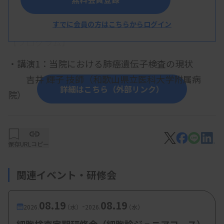
概 要
すでに会員の方はこちらからログイン
【プログラム】
・講演1：当院における肺癌遺伝子検査の現状
吉井 輝子 技師（和歌山県立医科大学附属病
詳細はこちら（外部リンク）
院）
・講演2：当院における職場管理および精度管理に
ついて
保存
URLコピー
楠木 結香 技師（和歌山労災病院 ）
・講演3：病理解剖のコツ
関連イベント・研修会
稲垣 充也 技師（公立那賀病院）
08.19
08.19
・講演4：顕微鏡の外の世界を覗くー検査値が教え
-
2026.
（水）
2026.
（水）
てくれることー