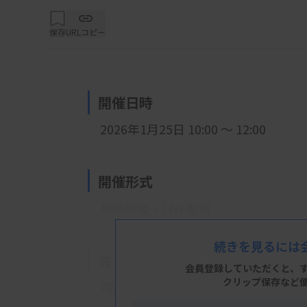
保存
URLコピー
開催日時
2026年1月25日 10:00 ～ 12:00
開催形式
現地開催＋LIVE配信
続きを見るには
会 場
会員登録していただくと、
クリップ保存など
岡山済生会外来センター病院管理棟4