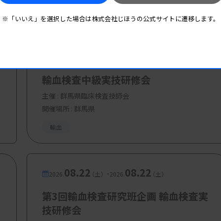
※「いいえ」を選択した場合は株式会社じほうの公式サイトに遷移します。
08.16
08.16
-
2026.
（日）
2026.
（日）
3000円、学生無料
輸血検査中級実技研修会
主催 :
群馬県臨床検査技師会
開催場所 : 群馬県
輸血
08.22
08.22
-
2026.
（土）
2026.
（土）
第3回輸血検査研究班企画 輸血検査実
技研修会