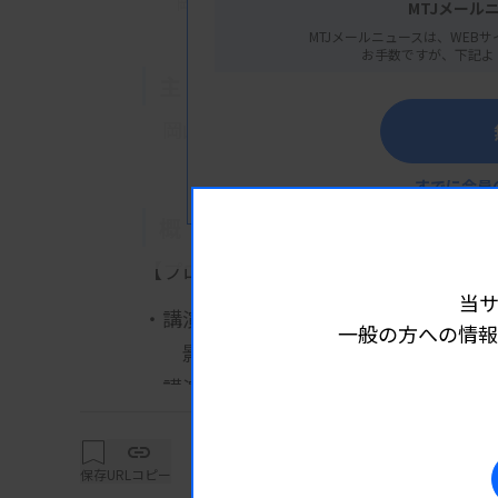
岡山県岡山市北区伊福町1丁目17−18
MTJメール
MTJメールニュースは、WEBサ
お手数ですが、下記よ
主 催
岡山
県臨床検査技師会
すでに会員
概 要
【プログラム】
当
・講演1：細菌スクリーニング導入後の
一般の方への情報
影山雅一先生（岡山赤十字血液セン
詳細は
・講演2：輸血検査技師に求められるこ
浅野尚美先生（岡山大学病院）
・講演3：トラブルシューティング（血
保存
URLコピー
柿沼幸利先生（バイオ・ラッドラボ