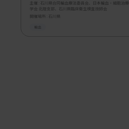
主催 :
石川県合同輸血療法委員会、日本輸血・細胞治療
学会 北陸支部、石川県臨床衛生検査技師会
開催場所 : 石川県
輸血