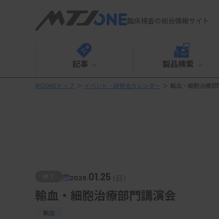
臨床検査の総合情報サイト
記事
製品検索
MTJONEトップ
＞
イベント・研修会カレンダー
＞
輸血・細胞治療部
01.25
終了
2026.
（日）
輸血・細胞治療部門講演会
輸血