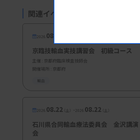
関連イベント・研修会
【参加費・定員など】
08.08
08.08
-
2026.
（土）
2026.
（土）
・参加費：日臨技会員500
円、非会員
京臨技輸血実技講習会 初級コース
主催 :
京都府臨床検査技師会
開催場所 : 京都府
輸血
08.22
08.22
-
2026.
（土）
2026.
（土）
石川県合同輸血療法委員会 金沢講演
会