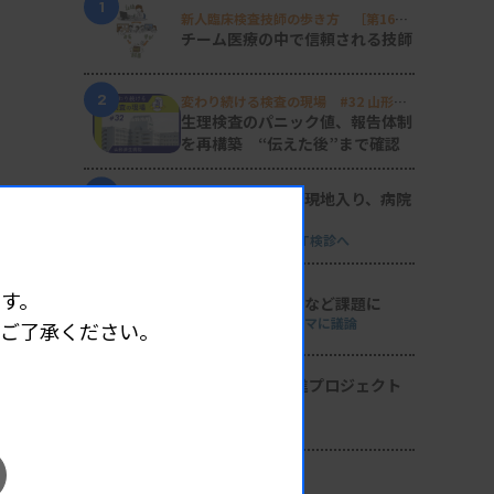
1
新人臨床検査技師の歩き方 ［第16
回］
チーム医療の中で信頼される技師
2
変わり続ける検査の現場 #32 山形済
生病院
生理検査のパニック値、報告体制
を再構築 “伝えた後”まで確認
3
日臨技リエゾンが現地入り、病院
検査室を視察
8月8・9両日にはDVT検診へ
4
す。
導入経費や高齢化など課題に
全医共、検査DXテーマに議論
めご了承ください。
5
2026年度学術推進プロジェクト
を決定
検査医学会