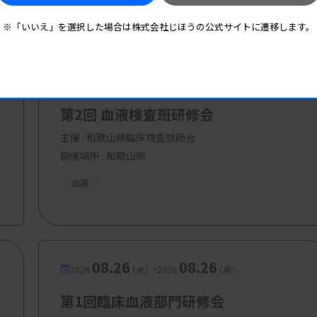
※「いいえ」を選択した場合は株式会社じほうの公式サイトに遷移します。
08.16
08.16
-
2026.
（日）
2026.
（日）
第2回 血液検査班研修会
主催 :
和歌山県臨床検査技師会
開催場所 : 和歌山県
血液
08.26
08.26
-
2026.
（水）
2026.
（水）
第1回臨床血液部門研修会