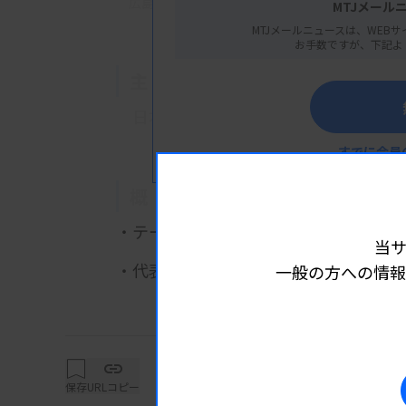
広島県広島市南区京橋町1-7 アスティ広島京橋ビ
MTJメール
MTJメールニュースは、WEBサ
お手数ですが、下記よ
主 催
日本検査血液学会
すでに会員
概 要
・テーマ 見える世界を広げて、未来
当
・代表幹事 一戸辰夫氏（広島大学原
一般の方への情報
詳細は
保存
URLコピー