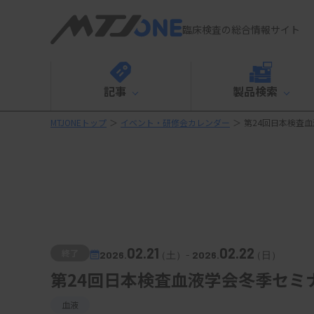
臨床検査の総合情報サイト
記事
製品検索
MTJONEトップ
＞
イベント・研修会カレンダー
＞
第24回日本検査
02.21
02.22
終了
2026.
（土）
-
2026.
（日）
第24回日本検査血液学会冬季セミ
血液