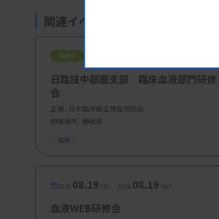
関連イベント・研修会
08.08
08.09
-
開催中
2026.
（土）
2026.
（日）
日臨技中部圏支部 臨床血液部門研修
会
主催 :
日本臨床衛生検査技師会
開催場所 : 静岡県
血液
08.19
08.19
-
2026.
（水）
2026.
（水）
血液WEB研修会