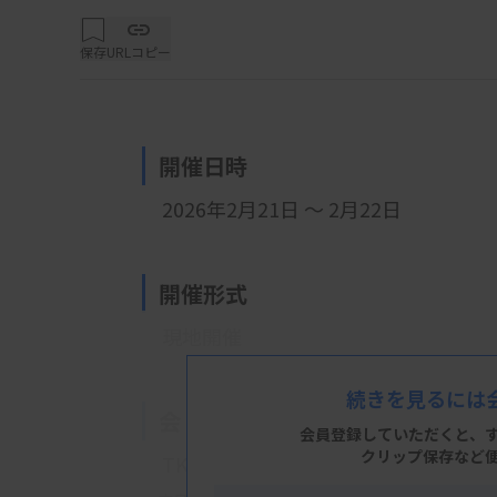
保存
URLコピー
開催日時
2026年2月21日 ～ 2月22日
開催形式
現地開催
続きを見るには
会 場
会員登録していただくと、
クリップ保存など
TKPガーデンシティ広島駅前大橋