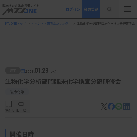
臨床検査の総合情報サイト
ログイン
会員登録
MTJONEトップ
＞
イベント・研修会カレンダー
＞
生物化学分析部門臨床化学検査分野研修会
01.28
終了
2026.
（水）
生物化学分析部門臨床化学検査分野研修会
臨床化学
保存
URLコピー
開催日時