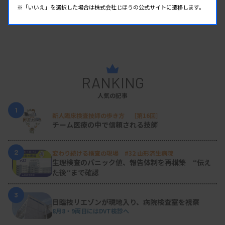
※「いいえ」を選択した場合は株式会社じほうの公式サイトに遷移します。
RANKING
人気の記事
1
新人臨床検査技師の歩き方 ［第16回］
チーム医療の中で信頼される技師
2
変わり続ける検査の現場 #32 山形済生病院
生理検査のパニック値、報告体制を再構築 “伝え
た後”まで確認
3
日臨技リエゾンが現地入り、病院検査室を視察
8月8・9両日にはDVT検診へ