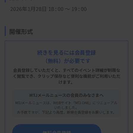
2026年1月28日 18 : 00 ～ 19 : 00
開催形式
LIVE配信
続きを見るには会員登録
（無料）が必要です
主 催
会員登録していただくと、すべてのイベント詳細が制限な
福島
く閲覧でき、
県臨床検査技師会
クリップ保存など便利な機能がご利用いただ
けます。
MTJメールニュースの会員のみなさまへ
概 要
MTJメールニュースは、WEBサイト「MTJ ONE」にリニューアル
いたしました。
お手数ですが、下記より再度、新規会員登録をお願いします。
【プログラム】
・内容：パニック値運用の再点検
無料会員登録