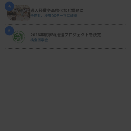
4
導入経費や高齢化など課題に
全医共、検査DXテーマに議論
5
2026年度学術推進プロジェクトを決定
検査医学会