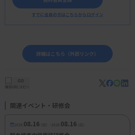
定試験
すでに会員の方はこちらからログイン
宮地秀典先生（高知県立幡多けんみん病院）
詳細はこちら（外部リンク）
保存
URLコピー
関連イベント・研修会
08.16
08.16
-
2026.
（日）
2026.
（日）