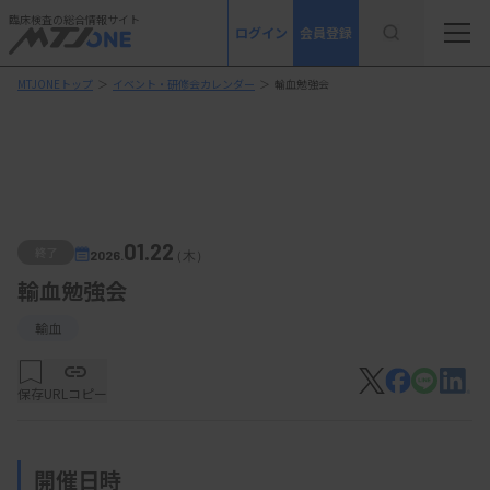
臨床検査の総合情報サイト
ログイン
会員登録
MTJONEトップ
＞
イベント・研修会カレンダー
＞
輸血勉強会
01.22
終了
2026.
（木）
輸血勉強会
輸血
保存
URLコピー
開催日時