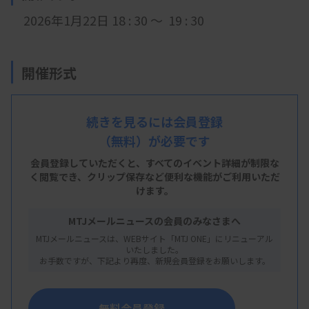
2026年1月22日 18 : 30 ～ 19 : 30
開催形式
LIVE配信
続きを見るには会員登録
（無料）が必要です
主 催
会員登録していただくと、すべてのイベント詳細が制限な
く閲覧でき、
クリップ保存など便利な機能がご利用いただ
高知県臨床検査技師会
けます。
MTJメールニュースの会員のみなさまへ
MTJメールニュースは、WEBサイト「MTJ ONE」にリニューアル
概 要
いたしました。
お手数ですが、下記より再度、新規会員登録をお願いします。
【プログラム】
・講演：のぞいてみよう！ 認定輸血検査技師 認
無料会員登録