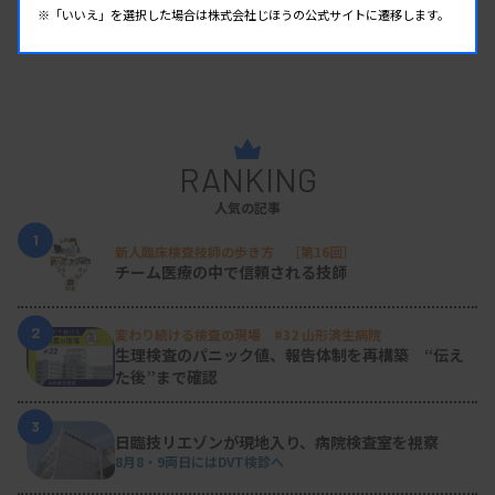
※「いいえ」を選択した場合は株式会社じほうの公式サイトに遷移します。
RANKING
人気の記事
1
新人臨床検査技師の歩き方 ［第16回］
チーム医療の中で信頼される技師
2
変わり続ける検査の現場 #32 山形済生病院
生理検査のパニック値、報告体制を再構築 “伝え
た後”まで確認
3
日臨技リエゾンが現地入り、病院検査室を視察
8月8・9両日にはDVT検診へ