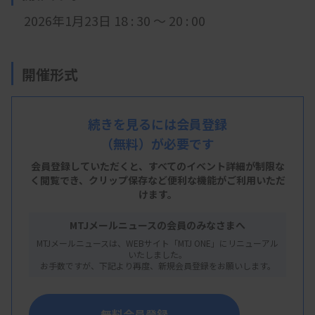
2026年1月23日 18 : 30 ～ 20 : 00
開催形式
LIVE配信
続きを見るには会員登録
（無料）が必要です
主 催
会員登録していただくと、すべてのイベント詳細が制限な
千葉県臨床検査技師会
く閲覧でき、
クリップ保存など便利な機能がご利用いただ
けます。
MTJメールニュースの会員のみなさまへ
概 要
MTJメールニュースは、WEBサイト「MTJ ONE」にリニューアル
いたしました。
お手数ですが、下記より再度、新規会員登録をお願いします。
【プログラム】
明日から役立つ！神経伝導検査 疑問解消研修会
無料会員登録