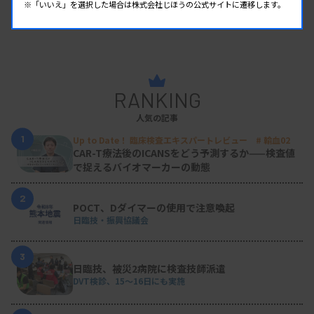
※「いいえ」を選択した場合は株式会社じほうの公式サイトに遷移します。
RANKING
人気の記事
1
Up to Date！ 臨床検査エキスパートレビュー # 輸血02
CAR-T療法後のICANSをどう予測するか——検査値
で捉えるバイオマーカーの動態
2
POCT、Dダイマーの使用で注意喚起
日臨技・振興協議会
3
日臨技、被災2病院に検査技師派遣
DVT検診、15～16日にも実施