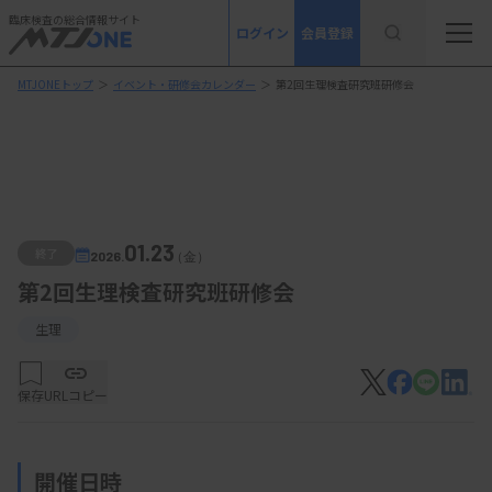
臨床検査の総合情報サイト
ログイン
会員登録
MTJONEトップ
＞
イベント・研修会カレンダー
＞
第2回生理検査研究班研修会
01.23
終了
2026.
（金）
第2回生理検査研究班研修会
生理
保存
URLコピー
開催日時