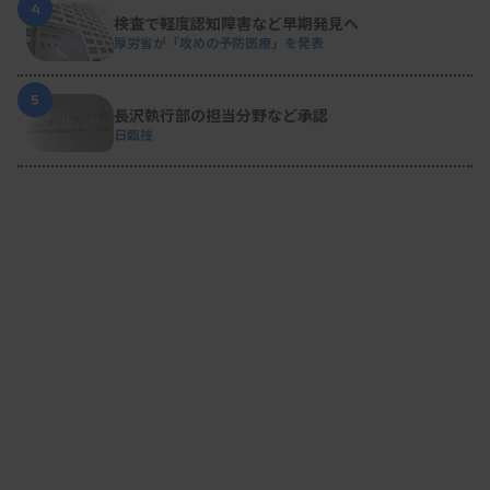
4
検査で軽度認知障害など早期発見へ
厚労省が「攻めの予防医療」を発表
5
長沢執行部の担当分野など承認
日臨技