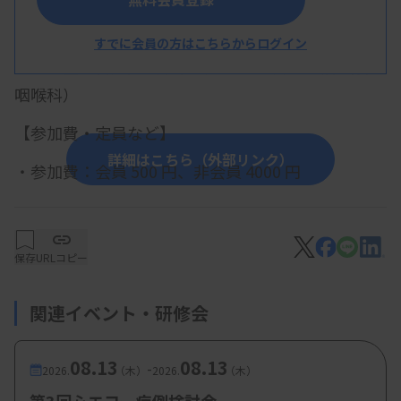
・講演：教えてホッシィー！神経伝導検査の疑問に
ズバッと回答
すでに会員の方はこちらからログイン
星野哲技師（帝京大学医学部附属病院 耳鼻
咽喉科）
【参加費・定員など】
詳細はこちら（外部リンク）
・参加費：会員
500 円
、非会員
4000 円
・定 員：
100 名
保存
URLコピー
関連イベント・研修会
08.13
08.13
-
2026.
（木）
2026.
（木）