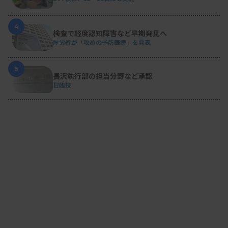
4
検査で軽度認知障害など早期発見へ
厚労省が「攻めの予防医療」を発表
5
長沢執行部の担当分野など承認
日臨技