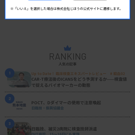
※「いいえ」を選択した場合は株式会社じほうの公式サイトに遷移します。
RANKING
人気の記事
1
Up to Date！ 臨床検査エキスパートレビュー # 輸血02
CAR-T療法後のICANSをどう予測するか——検査値
で捉えるバイオマーカーの動態
2
POCT、Dダイマーの使用で注意喚起
日臨技・振興協議会
3
日臨技、被災2病院に検査技師派遣
DVT検診、15～16日にも実施