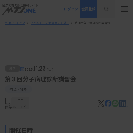
臨床検査の総合情報サイト
ログイン
会員登録
MTJONEトップ
＞
イベント・研修会カレンダー
＞
第３回分子病理診断講習会
11.23
終了
2025.
（日）
第３回分子病理診断講習会
病理・細胞
保存
URLコピー
開催日時