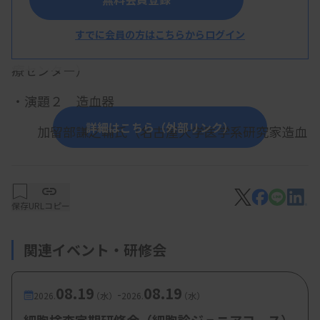
トについて
すでに会員の方はこちらからログイン
西原広史氏（慶應義塾大学医学部がんゲノム医
療センター）
・演題２ 造血器
詳細はこちら（外部リンク）
加留部謙之輔氏（名古屋大学医学系研究家造血
病態診断学）
・演題３ 消化器（肝胆膵）
保存
URLコピー
眞杉洋平氏（東海大学医学部基盤診療学系病理
診断学）
関連イベント・研修会
・演題４ 腎泌尿器（腎がん）
08.19
08.19
-
大江知里氏（兵庫医科大学医学部病理学・病理
2026.
（水）
2026.
（水）