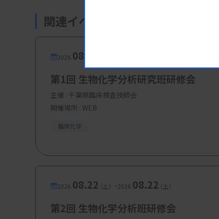
関連イベント・研修会
【参加費・定員など】
・参加費：無料
08.18
08.18
-
2026.
（火）
2026.
（火）
・定 員：9
0名
第1回 生物化学分析研究班研修会
・対 象：日臨技会員かつ山臨技会員
主催 :
千葉県臨床検査技師会
開催場所 : WEB
臨床化学
08.22
08.22
-
2026.
（土）
2026.
（土）
第2回 生物化学分析班研修会