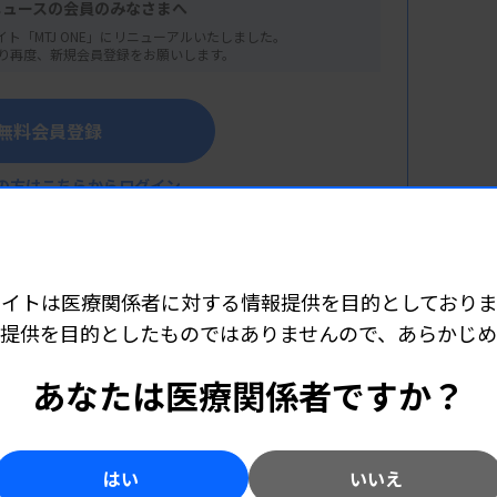
ニュースの会員のみなさまへ
イト「MTJ ONE」にリニューアルいたしました。
り再度、新規会員登録をお願いします。
無料会員登録
検査技師としての役割を考えてみよう
の方はこちらからログイン
リーニング検査
スティックス株式会社マーケティング本部）
サイトは医療関係者に対する情報提供を目的としておりま
東総合病院）
提供を目的としたものではありませんので、あらかじ
こちら（外部リンク）
ない
あなたは医療関係者ですか？
徹底の重要性
 スペシャルティ事業本部
はい
いいえ
肝炎撲滅推進部）