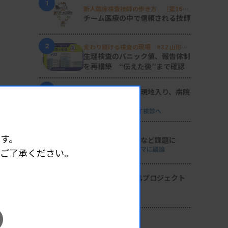
1
新人臨床検査技師の歩き方 ［第16
回］
チーム医療の中で信頼される技師
2
変わり続ける検査の現場 #32 山形済
生病院
生理検査のパニック値、報告体制
を再構築 “伝えた後”まで確認
3
日臨技リエゾンが現地入り、病院
検査室を視察
8月8・9両日にはDVT検診へ
4
す。
導入経費や高齢化など課題に
全医共、検査DXテーマに議論
めご了承ください。
5
2026年度学術推進プロジェクト
を決定
検査医学会