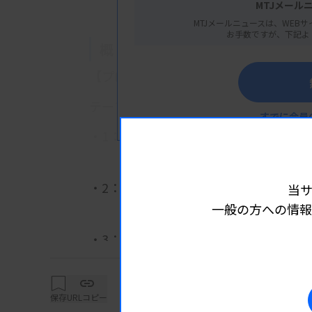
MTJメール
MTJメールニュースは、WEBサ
お手数ですが、下記よ
概 要
【プログラム】
テーマ：HCV肝炎対策のために、臨床
すでに会員
・1：HCV DUOが変えるC型肝炎スク
神崎恒二先生（ロシュ・ダイアグノ
・2：HCV患者拾い上げ活動について
当
岡田宏之先生（JA山口厚生連周
一般の方への情報
詳細は
・3：肝炎ウイルス検査結果告知漏れの
検査結果説明、受診・受療勧奨 
明石俊一先生（AbbVie合同会社
保存
URLコピー
肝炎・感染症領域事業部