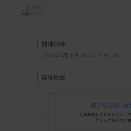
保存
URLコピー
開催日時
2026年1月28日 18 : 00 ～ 19 : 00
開催形式
LIVE配信
続きを見るには
主 催
会員登録していただくと、
クリップ保存など
山口県臨床検査技師会