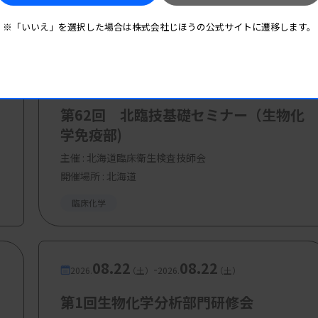
※「いいえ」を選択した場合は株式会社じほうの公式サイトに遷移します。
08.22
08.22
-
2026.
（土）
2026.
（土）
第62回 北臨技基礎セミナー（生物化
学免疫部)
もしくは学生、山臨技賛助会員
主催 :
北海道臨床衛生検査技師会
開催場所 : 北海道
臨床化学
08.22
08.22
-
2026.
（土）
2026.
（土）
第1回生物化学分析部門研修会