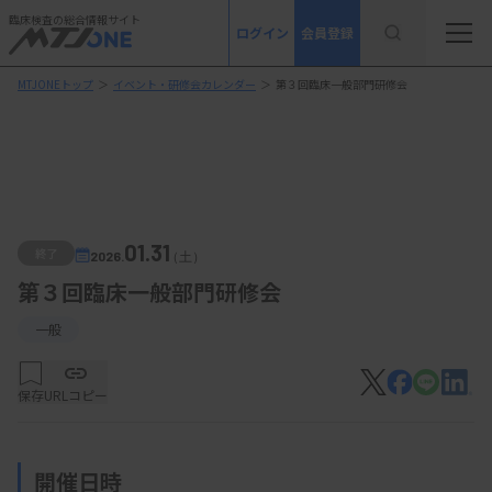
臨床検査の総合情報サイト
ログイン
会員登録
MTJONEトップ
＞
イベント・研修会カレンダー
＞
第３回臨床一般部門研修会
01.31
終了
2026.
（土）
第３回臨床一般部門研修会
一般
保存
URLコピー
開催日時