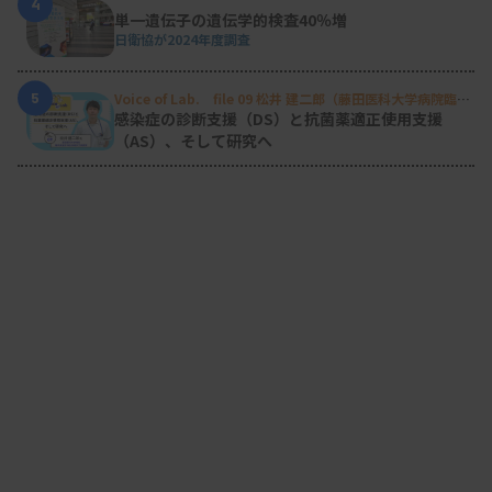
4
単一遺伝子の遺伝学的検査40％増
日衛協が2024年度調査
5
Voice of Lab. file 09 松井 建二郎（藤田医科大学病院臨床
検査部微生物遺伝子検査室
）
感染症の診断支援（DS）と抗菌薬適正使用支援
（AS）、そして研究へ