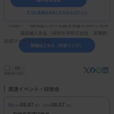
・内容1：便検査 - 基礎編 -
すでに会員の方はこちらからログイン
堀江拓耶技師（鳥取大学医学部附属病院）
・内容2： 一般検査における糞便検査の現状と将来
遠田誠人先生（栄研化学株式会社 営業統
括部マーケティング室）
詳細はこちら（外部リンク）
【参加費・定員など】
・参加費：鳥臨技（日臨技）会員・賛助会員・医
保存
URLコピー
療関係者（臨床検査技師を除く）・学生：無料
関連イベント・研修会
・定 員：100名
08.07
08.07
-
2026.
（金）
2026.
（金）