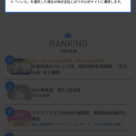
※「いいえ」を選択した場合は株式会社じほうの公式サイトに遷移します。
RANKING
人気の記事
1
変わり続ける検査の現場 #32 山形済生病院
生理検査のパニック値、報告体制を再構築 “伝え
た後”まで確認
2
HPV単独法、導入7自治体
厚労省調査
3
マイコプラズマ肺炎が3週増加、性感染症の動向も
報告
週刊 感染症サーベイランスレポート #2026年第29週
（2026.7.13 - 7.19）