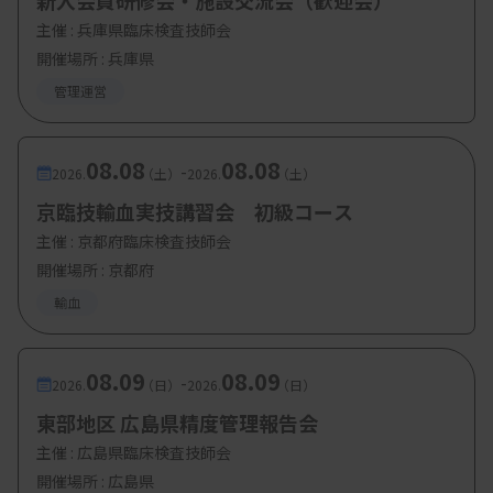
新入会員研修会・施設交流会（歓迎会）
南里隆憲氏（名古屋市立大学病院）
主催 :
兵庫県臨床検査技師会
開催場所 : 兵庫県
【参加費・定員など】
管理運営
・参加費：無料
08.08
08.08
-
・定 員：
80 名
2026.
（土）
2026.
（土）
京臨技輸血実技講習会 初級コース
主催 :
京都府臨床検査技師会
開催場所 : 京都府
輸血
08.09
08.09
-
2026.
（日）
2026.
（日）
東部地区 広島県精度管理報告会
主催 :
広島県臨床検査技師会
開催場所 : 広島県