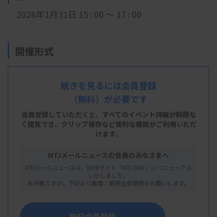
2026年1月31日 15 : 00 ～ 17 : 00
開催形式
現地開催
続きを見るには会員登録
（無料）が必要です
会 場
会員登録していただくと、すべてのイベント詳細が制限な
名古屋記念病院 研修センター1階
く閲覧でき、
クリップ保存など便利な機能がご利用いただ
けます。
愛知県名古屋市天白区平針4丁目305
MTJメールニュースの会員のみなさまへ
MTJメールニュースは、WEBサイト「MTJ ONE」にリニューアル
いたしました。
主 催
お手数ですが、下記より再度、新規会員登録をお願いします。
愛知県臨床検査技師会
無料会員登録