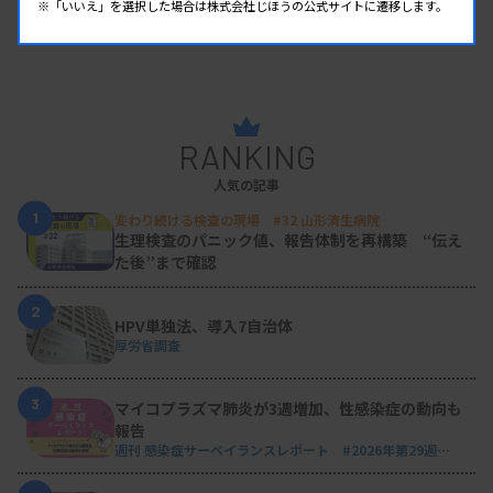
※「いいえ」を選択した場合は株式会社じほうの公式サイトに遷移します。
RANKING
人気の記事
1
変わり続ける検査の現場 #32 山形済生病院
生理検査のパニック値、報告体制を再構築 “伝え
た後”まで確認
2
HPV単独法、導入7自治体
厚労省調査
3
マイコプラズマ肺炎が3週増加、性感染症の動向も
報告
週刊 感染症サーベイランスレポート #2026年第29週
（2026.7.13 - 7.19）