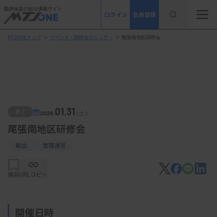
臨床検査の総合情報サイト
ログイン
会員登録
MTJONEトップ
＞
イベント・研修会カレンダー
＞
尾張南地区研修会
01.31
終了
2026.
（土）
尾張南地区研修会
輸血
管理運営
保存
URLコピー
開催日時