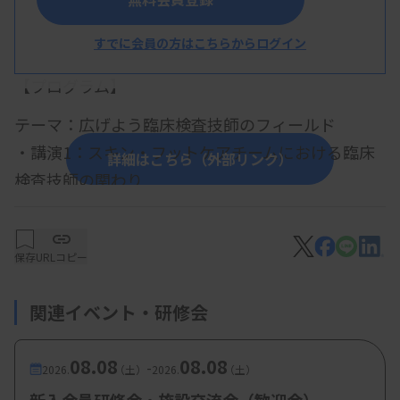
すでに会員の方はこちらからログイン
概 要
【プログラム】
テーマ：広げよう臨床検査技師のフィールド
・講演1：
スキン・フットケアチームにおける臨床
詳細はこちら（外部リンク）
検査技師の関わり
－チーム医療での可能性－
伊藤明日香氏（新生会第一病院）
保存
URLコピー
・講演2： 検査だけじゃない 臨床検査技師の可能
関連イベント・研修会
性
～輸血・細胞療法と災害医療チームへの
08.08
08.08
-
参画～
2026.
（土）
2026.
（土）