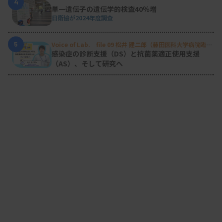
4
単一遺伝子の遺伝学的検査40％増
日衛協が2024年度調査
5
Voice of Lab. file 09 松井 建二郎（藤田医科大学病院臨床
検査部微生物遺伝子検査室
）
感染症の診断支援（DS）と抗菌薬適正使用支援
（AS）、そして研究へ