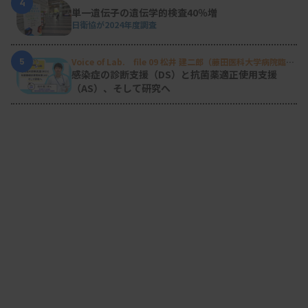
4
単一遺伝子の遺伝学的検査40％増
日衛協が2024年度調査
5
Voice of Lab. file 09 松井 建二郎（藤田医科大学病院臨床
検査部微生物遺伝子検査室
）
感染症の診断支援（DS）と抗菌薬適正使用支援
（AS）、そして研究へ