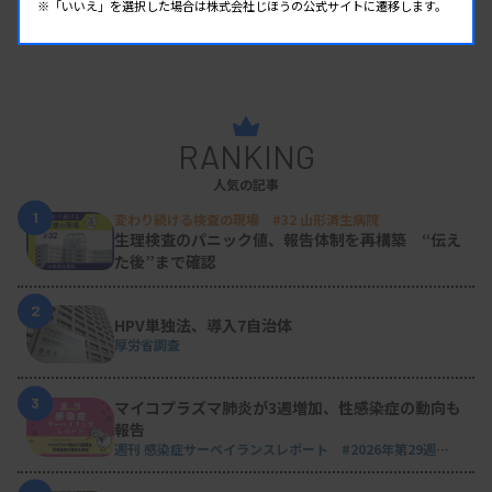
※「いいえ」を選択した場合は株式会社じほうの公式サイトに遷移します。
RANKING
人気の記事
1
変わり続ける検査の現場 #32 山形済生病院
生理検査のパニック値、報告体制を再構築 “伝え
た後”まで確認
2
HPV単独法、導入7自治体
厚労省調査
3
マイコプラズマ肺炎が3週増加、性感染症の動向も
報告
週刊 感染症サーベイランスレポート #2026年第29週
（2026.7.13 - 7.19）