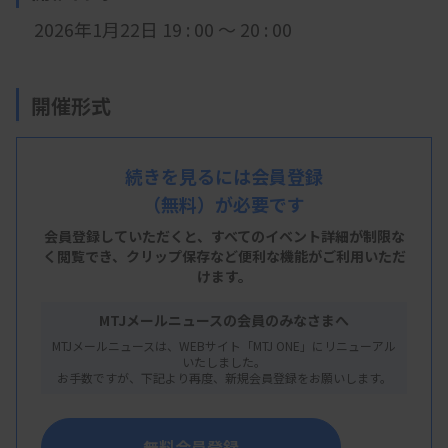
2026年1月22日 19 :
0
0 ～ 20 : 00
開催形式
LIVE配信
続きを見るには会員登録
（無料）が必要です
主 催
会員登録していただくと、すべてのイベント詳細が制限な
く閲覧でき、
クリップ保存など便利な機能がご利用いただ
福岡県臨床衛生検査技師会
けます。
MTJメールニュースの会員のみなさまへ
MTJメールニュースは、WEBサイト「MTJ ONE」にリニューアル
概 要
いたしました。
お手数ですが、下記より再度、新規会員登録をお願いします。
【プログラム】
・講演：腹部超音波の基礎 ～膵臓・肝臓・胆嚢～
無料会員登録