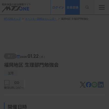
臨床検査の総合情報サイト
ログイン
会員登録
MTJONEトップ
＞
イベント・研修会カレンダー
＞
福岡地区 生理部門勉強会
01.22
終了
2026.
（木）
福岡地区 生理部門勉強会
生理
保存
URLコピー
開催日時