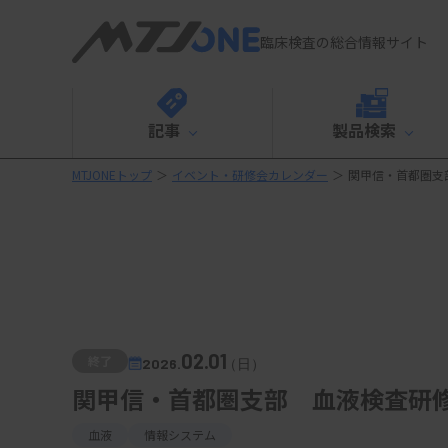
臨床検査の総合情報サイト
記事
製品検索
MTJONEトップ
＞
イベント・研修会カレンダー
＞
関甲信・首都圏支
02.01
終了
2026.
（日）
関甲信・首都圏支部 血液検査研
血液
情報システム