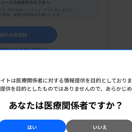
クシティホール4階
ニュースの会員のみなさまへ
イト「MTJ ONE」にリニューアルいたしました。
り再度、新規会員登録をお願いします。
無料会員登録
の方はこちらからログイン
サイトは医療関係者に対する情報提供を目的としておりま
ト
提供を目的としたものではありませんので、あらかじ
トにおける定量化指標の解釈と留意点
こちら（外部リンク）
あなたは医療関係者ですか？
院 臨床検査部）
するポイントを見つけた件
はい
いいえ