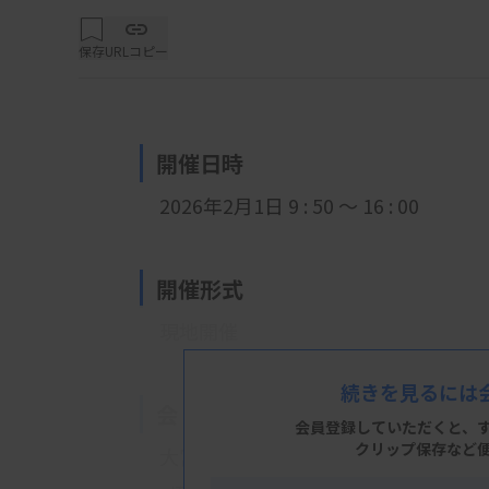
保存
URLコピー
開催日時
2026年2月1日 9 : 50 ～ 16 : 00
開催形式
現地開催
続きを見るには
会 場
会員登録していただくと、
クリップ保存など
大宮ソニックシティ 国際会議室