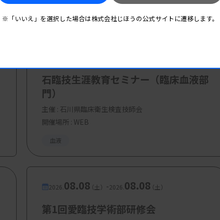
検査部門）
※「いいえ」を選択した場合は株式会社じほうの公式サイトに遷移します。
診断確度区分の内容と異形成の鑑別について
床検査センター）
08.08
08.08
-
2026.
（土）
2026.
（土）
断と治療
いたま医療センター 血液科）
石臨技生涯教育セミナー（臨床血液部
門）
主催 :
石川県臨床衛生検査技師会
開催場所 : WEB
円、学生 2000円
血液
08.08
08.08
-
2026.
（土）
2026.
（土）
第1回愛臨技学術部研修会