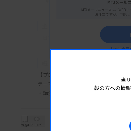
埼玉県さいたま市大宮区桜木町1-7-5 ソニッ
MTJメール
MTJメールニュースは、WEBサ
お手数ですが、下記よ
主 催
日本臨床衛生検査技師会
すでに会員
概 要
【プログラム】
当
テーマ：血液学を最新版へアップデー
一般の方への情報
・講演1：クロスミキシングテス
詳細は
下村大樹先生（天理よろづ相談所病
・講演2：破砕赤血球は難しいが，判定
～特徴の認識と扱い方～
保存
URLコピー