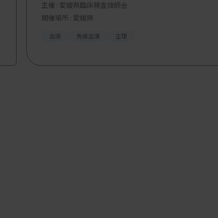
主催 :
愛媛県臨床検査技師会
開催場所 : 愛媛県
血液
免疫血清
生理