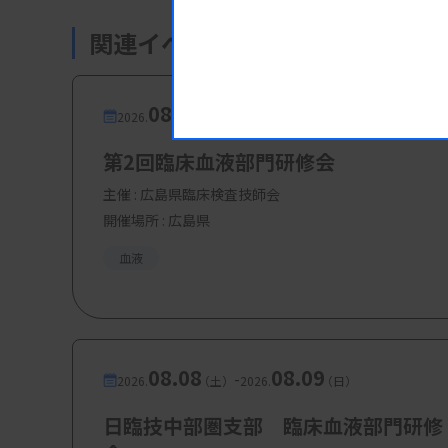
菅原新吾先生（東北大学病院 臨床
関連イベント・研修会
・講演3：MDSの形態異形成に基づく
新保敬先生（獨協医科大学病院 臨
08.08
08.08
-
2026.
（土）
2026.
（土）
・講演5：急性白血病とリンパ腫の診
賀古真一 先生（自治医科大学付属さ
第2回臨床血液部門研修会
主催 :
広島県臨床検査技師会
開催場所 : 広島県
【参加費・定員など】
血液
・会 費： 会員 5000 円、非会員 8000
・定 員：180名
08.08
08.09
-
2026.
（土）
2026.
（日）
日臨技中部圏支部 臨床血液部門研修