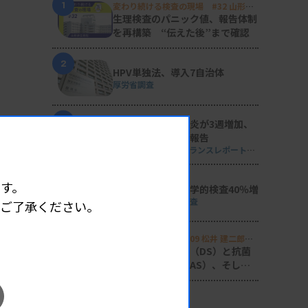
1
変わり続ける検査の現場 #32 山形済
生病院
生理検査のパニック値、報告体制
を再構築 “伝えた後”まで確認
2
HPV単独法、導入7自治体
厚労省調査
3
マイコプラズマ肺炎が3週増加、
性感染症の動向も報告
週刊 感染症サーベイランスレポート
#2026年第29週（2026.7.13 - 7.19）
4
す。
単一遺伝子の遺伝学的検査40％増
日衛協が2024年度調査
めご了承ください。
5
Voice of Lab. file 09 松井 建二郎
（藤田医科大学病院臨床検査部微生物
感染症の診断支援（DS）と抗菌
遺伝子検査室
）
薬適正使用支援（AS）、そして
研究へ