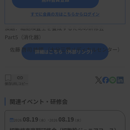
概 要
すでに会員の方はこちらからログイン
【プログラム】
演題．細胞検査士を養成するための研修会
Part5（消化器）
佐藤 啓司 技師 （
大分三愛メディカルセンター）
詳細はこちら（外部リンク）
保存
URLコピー
関連イベント・研修会
08.19
08.19
-
2026.
（水）
2026.
（水）