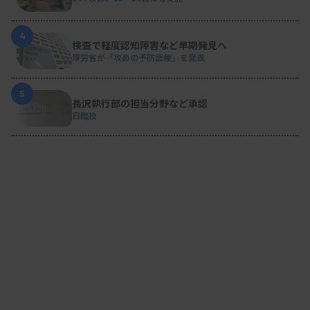
4
検査で軽度認知障害など早期発見へ
厚労省が「攻めの予防医療」を発表
5
長沢執行部の担当分野など承認
日臨技