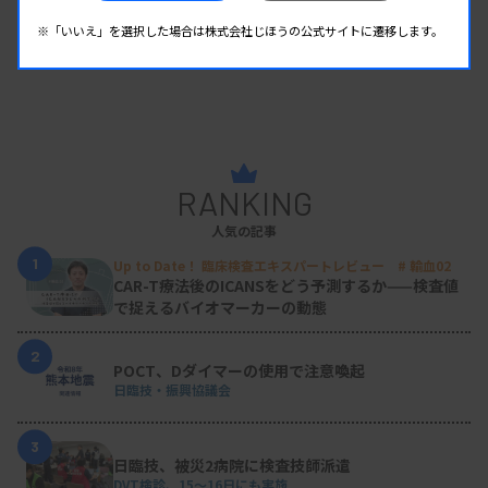
※「いいえ」を選択した場合は株式会社じほうの公式サイトに遷移します。
RANKING
人気の記事
1
Up to Date！ 臨床検査エキスパートレビュー # 輸血02
CAR-T療法後のICANSをどう予測するか——検査値
で捉えるバイオマーカーの動態
2
POCT、Dダイマーの使用で注意喚起
日臨技・振興協議会
3
日臨技、被災2病院に検査技師派遣
DVT検診、15～16日にも実施