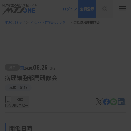
臨床検査の総合情報サイト
ログイン
会員登録
MTJONEトップ
＞
イベント・研修会カレンダー
＞
病理細胞部門研修会
09.25
終了
2025.
（木）
病理細胞部門研修会
病理・細胞
保存
URLコピー
開催日時