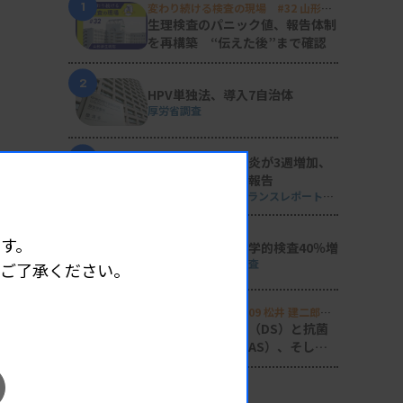
1
変わり続ける検査の現場 #32 山形済
生病院
生理検査のパニック値、報告体制
を再構築 “伝えた後”まで確認
2
HPV単独法、導入7自治体
厚労省調査
3
マイコプラズマ肺炎が3週増加、
性感染症の動向も報告
週刊 感染症サーベイランスレポート
#2026年第29週（2026.7.13 - 7.19）
4
す。
単一遺伝子の遺伝学的検査40％増
日衛協が2024年度調査
めご了承ください。
5
Voice of Lab. file 09 松井 建二郎
（藤田医科大学病院臨床検査部微生物
感染症の診断支援（DS）と抗菌
遺伝子検査室
）
薬適正使用支援（AS）、そして
研究へ