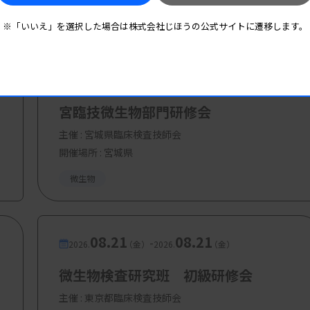
※「いいえ」を選択した場合は株式会社じほうの公式サイトに遷移します。
08.08
08.08
員 5000円
-
2026.
（土）
2026.
（土）
宮臨技微生物部門研修会
主催 :
宮城県臨床検査技師会
開催場所 : 宮城県
微生物
08.21
08.21
-
2026.
（金）
2026.
（金）
微生物検査研究班 初級研修会
主催 :
東京都臨床検査技師会