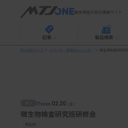
臨床検査の総合情報サイト
記事
製品検索
MTJONEトップ
＞
イベント・研修会カレンダー
＞
微生物検査研究班
02.20
終了
2026.
（金）
微生物検査研究班研修会
微生物