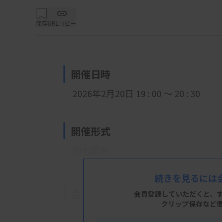
保存
URLコピー
開催日時
2026年2月20日 19
: 0
0 ～ 20 : 30
開催形式
現地開催
続きを見るには
会 場
会員登録していただくと、
クリップ保存など
ソニックシティ601会議室