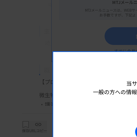
MTJメール
埼玉県さいたま市大宮区桜木町1-7-5 ソニック
MTJメールニュースは、WEBサ
お手数ですが、下記よ
主 催
埼玉県臨床
検査技師会
すでに会員
概 要
【プログラム】
当
一般の方への情報
微生物検査の基本と標準化へ
詳細は
・講演1：Gram染色の基本とこれから
小棚雅寛氏（埼玉医科大学病院
・講演2：細菌検査の基礎 ～培地につ
保存
URLコピー
豊田耕一氏（極東製薬工業株式