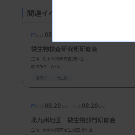
関連イベント・研修会
【参加費・定員など】
08.07
08.07
・参加費：会員・賛助会員 500円、非会
-
2026.
（金）
2026.
（金）
・定 員：70
名
微生物検査研究班研修会
主催 :
栃木県臨床検査技師会
開催場所 : WEB
遺伝子
微生物
08.20
08.20
-
2026.
（木）
2026.
（木）
北九州地区 微生物部門研修会
主催 :
福岡県臨床衛生検査技師会