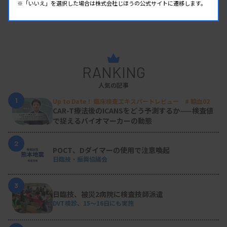
※「いいえ」を選択した場合は株式会社じほうの公式サイトに遷移します。
RANKING
人気の記事
1
Up to Date！ 臨床検査エキスパートレビュー # 輸血02
CAR-T療法後のICANSをどう予測するか——検査値
で捉えるバイオマーカーの動態
2
POCT、Dダイマーの使用で注意喚起
日臨技・振興協議会
3
日臨技、被災2病院に検査技師派遣
DVT検診、15～16日にも実施