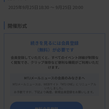
2025年9月25日18:30 ～ 9月25日 20:00
開催形式
現地開催
続きを見るには会員登録
（無料）が必要です
会 場
会員登録していただくと、すべてのイベント詳細が制限な
大阪医療技術学園専門学校 ２階大教室
く閲覧でき、
クリップ保存など便利な機能がご利用いただ
けます。
※
大阪府大阪市北区東天満２丁目１−３０
MTJメールニュースの会員のみなさまへ
MTJメールニュースは、WEBサイト「MTJ ONE」にリニューアル
主 催
いたしました。
お手数ですが、下記より再度、新規会員登録をお願いします。
大阪府臨床検査技師会
無料会員登録