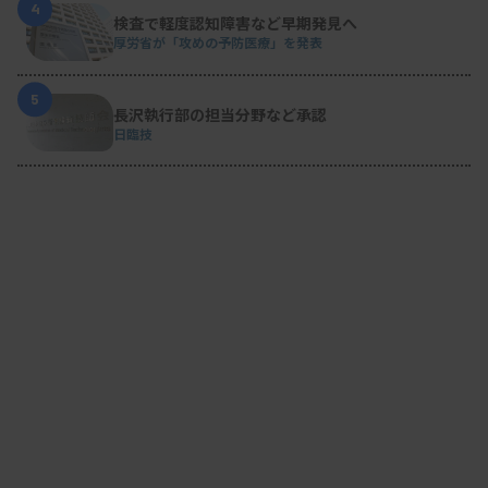
4
検査で軽度認知障害など早期発見へ
厚労省が「攻めの予防医療」を発表
5
長沢執行部の担当分野など承認
日臨技