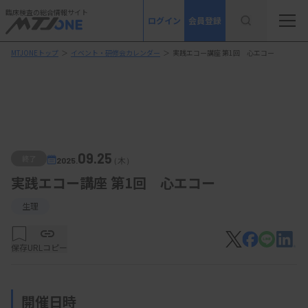
臨床検査の総合情報サイト
ログイン
会員登録
MTJONEトップ
＞
イベント・研修会カレンダー
＞
実践エコー講座 第1回 心エコー
09.25
終了
2025.
（木）
実践エコー講座 第1回 心エコー
生理
保存
URLコピー
開催日時