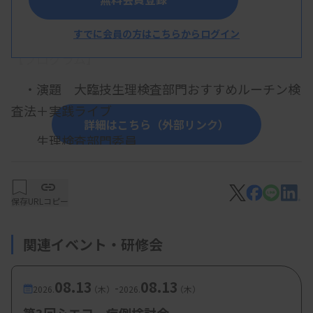
概 要
すでに会員の方はこちらからログイン
【プログラム】
・演題 大臨技生理検査部門おすすめルーチン検
査法＋実践ライブ
詳細はこちら（外部リンク）
生理検査部門委員
【参加費・定員など】
・参加費：会員：500円、非会員：1,000円
保存
URLコピー
・定 員：
100名（先着順）
関連イベント・研修会
08.13
08.13
-
2026.
（木）
2026.
（木）