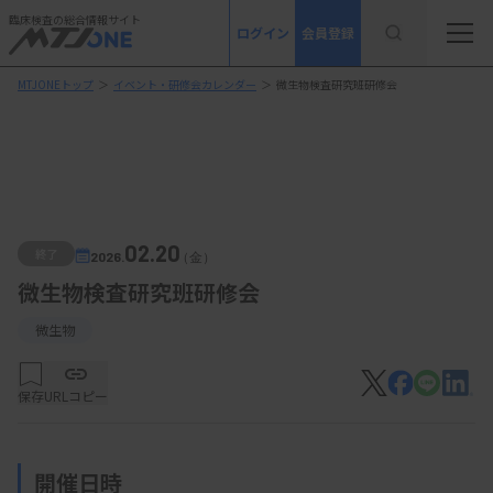
臨床検査の総合情報サイト
ログイン
会員登録
MTJONEトップ
＞
イベント・研修会カレンダー
＞
微生物検査研究班研修会
02.20
終了
2026.
（金）
微生物検査研究班研修会
微生物
保存
URLコピー
開催日時