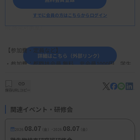
の基礎知識（仮）
すでに会員の方はこちらからログイン
美島路恵先生（東京慈恵会医科大学 附属病
院 感染対策室）
【参加費・定員など】
詳細はこちら（外部リンク）
・参加費：都臨技会員 無料、非会員1000円、学生
会員 無料
保存
URLコピー
関連イベント・研修会
08.07
08.07
-
2026.
（金）
2026.
（金）