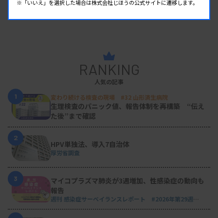
※「いいえ」を選択した場合は株式会社じほうの公式サイトに遷移します。
RANKING
人気の記事
1
変わり続ける検査の現場 #32 山形済生病院
生理検査のパニック値、報告体制を再構築 “伝え
た後”まで確認
2
HPV単独法、導入7自治体
厚労省調査
3
マイコプラズマ肺炎が3週増加、性感染症の動向も
報告
週刊 感染症サーベイランスレポート #2026年第29週
（2026.7.13 - 7.19）