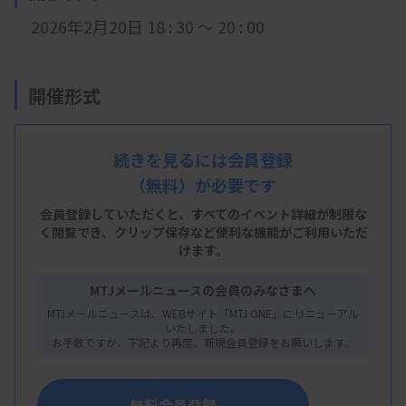
2026年2月20
日 18 : 30 ～ 20 : 00
開催形式
LIVE配信
続きを見るには会員登録
（無料）が必要です
主 催
会員登録していただくと、すべてのイベント詳細が制限な
く閲覧でき、
クリップ保存など便利な機能がご利用いただ
東京都臨床検査技師会
けます。
MTJメールニュースの会員のみなさまへ
MTJメールニュースは、WEBサイト「MTJ ONE」にリニューアル
概 要
いたしました。
お手数ですが、下記より再度、新規会員登録をお願いします。
【プログラム】
・講演：微生物検査技師が知っておくべき感染対策
無料会員登録