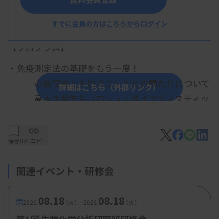
すでに会員の方はこちらからログイン
概 要
【プログラム】
・免疫測定法の基礎をもう一度！
心筋障害とトロポニンＴとの関わりについて
詳細はこちら（外部リンク）
高木久哉先生（ロシュ・ダイアグノスティッ
クス株式会社）
保存
URLコピー
関連イベント・研修会
08.18
08.18
-
2026.
（火）
2026.
（火）