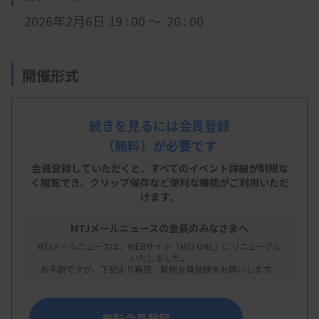
2026年2月6日 19 : 00 ～ 20 : 00
開催形式
現地開催
続きを見るには会員登録
（無料）が必要です
会 場
会員登録していただくと、すべてのイベント詳細が制限な
福島赤十字病院 多目的ホール
く閲覧でき、
クリップ保存など便利な機能がご利用いただ
けます。
福島県福島市八島町7番7号
MTJメールニュースの会員のみなさまへ
MTJメールニュースは、WEBサイト「MTJ ONE」にリニューアル
いたしました。
主 催
お手数ですが、下記より再度、新規会員登録をお願いします。
福島県臨床検査技師会
無料会員登録