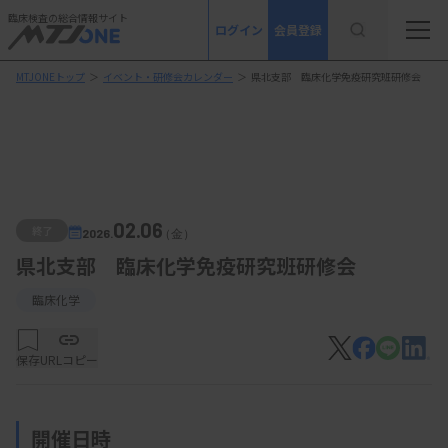
臨床検査の総合情報サイト
ログイン
会員登録
MTJONEトップ
＞
イベント・研修会カレンダー
＞
県北支部 臨床化学免疫研究班研修会
02.06
終了
2026.
（金）
県北支部 臨床化学免疫研究班研修会
臨床化学
保存
URLコピー
開催日時