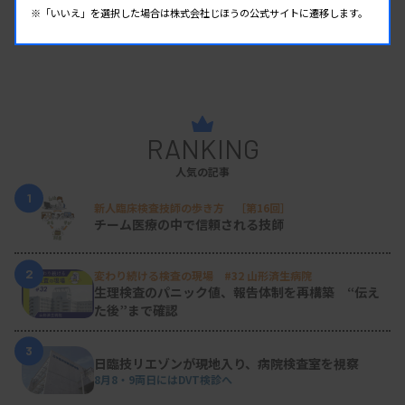
※「いいえ」を選択した場合は株式会社じほうの公式サイトに遷移します。
RANKING
人気の記事
1
新人臨床検査技師の歩き方 ［第16回］
チーム医療の中で信頼される技師
2
変わり続ける検査の現場 #32 山形済生病院
生理検査のパニック値、報告体制を再構築 “伝え
た後”まで確認
3
日臨技リエゾンが現地入り、病院検査室を視察
8月8・9両日にはDVT検診へ