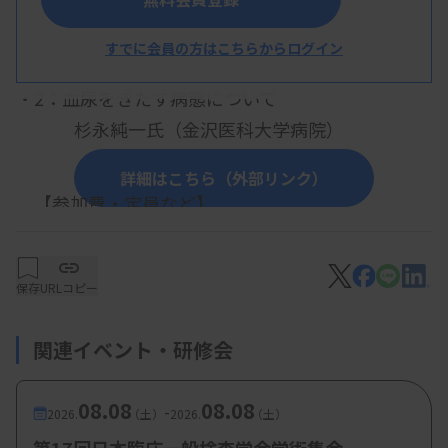
～尿沈渣赤血球見極めのコツ教えます～
すでに会員の方はこちらからログイン
木村由氏（公立つるぎ病院）
・2：血尿をきたす病態について
杉永純一氏（金沢医科大学病院）
詳細はこちら（外部リンク）
【参加費・定員など】
・参加費：会員 無料、非会員 1000円
保存
URLコピー
関連イベント・研修会
08.08
08.08
-
2026.
（土）
2026.
（土）