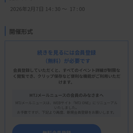
2026年2月7日 14 : 30 ～ 17 : 00
開催形式
LIVE配信
続きを見るには会員登録
（無料）が必要です
主 催
会員登録していただくと、すべてのイベント詳細が制限な
く閲覧でき、
クリップ保存など便利な機能がご利用いただ
石川県臨床衛生検査技師会
けます。
MTJメールニュースの会員のみなさまへ
MTJメールニュースは、WEBサイト「MTJ ONE」にリニューアル
概 要
いたしました。
お手数ですが、下記より再度、新規会員登録をお願いします。
【プログラム】
・1：赤血球形態トレーニング
無料会員登録