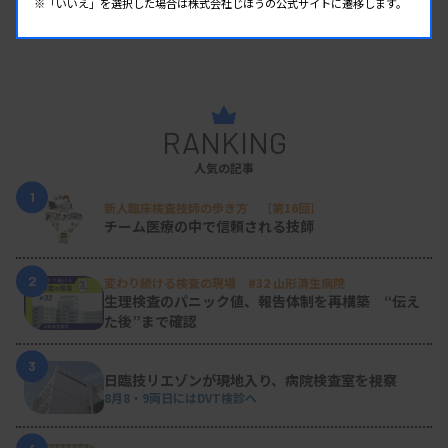
※「いいえ」を選択した場合は株式会社じほうの公式サイトに遷移します。
RANKING
人気の記事
1
新人臨床検査技師の歩き方 ［第16回］
チーム医療の中で信頼される技師
2
変わり続ける検査の現場 #32 山形済生病院
生理検査のパニック値、報告体制を再構築 “伝え
た後”まで確認
3
日臨技リエゾンが現地入り、病院検査室を視察
8月8・9両日にはDVT検診へ