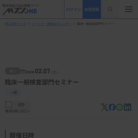
臨床検査の総合情報サイト
ログイン
会員登録
MTJONEトップ
＞
イベント・研修会カレンダー
＞
臨床一般検査部門セミナー
02.07
終了
2026.
（土）
臨床一般検査部門セミナー
一般
保存
URLコピー
開催日時