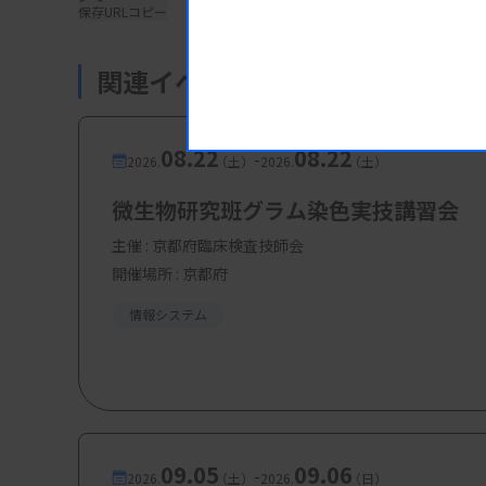
保存
URLコピー
ンター長）
奈良由美子氏（放送大学教養学部
関連イベント・研修会
三埼貴子氏（川崎市健康安全研究所
町田倫代氏（内閣官房 内閣感染症
眞鍋馨氏（内閣官房 内閣感染症危
08.22
08.22
-
2026.
（土）
2026.
（土）
鷲見学氏（厚生労働省 健康・生活
微生物研究班グラム染色実技講習会
主催 :
京都府臨床検査技師会
開催場所 : 京都府
【参加費・定員など】
情報システム
・参加費：無料
09.05
09.06
-
2026.
（土）
2026.
（日）