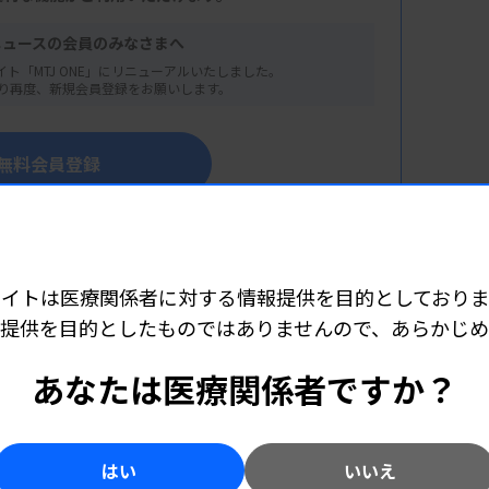
ニュースの会員のみなさまへ
イト「MTJ ONE」にリニューアルいたしました。
り再度、新規会員登録をお願いします。
無料会員登録
ブとしてのJIHSの役割
の方はこちらからログイン
組状況～
構（JIHS）理事長）
サイトは医療関係者に対する情報提供を目的としておりま
提供を目的としたものではありませんので、あらかじ
あなたは医療関係者ですか？
こちら（外部リンク）
学部長・教授）
構 国立感染症研究所 感染症危機管理研究セ
はい
いいえ