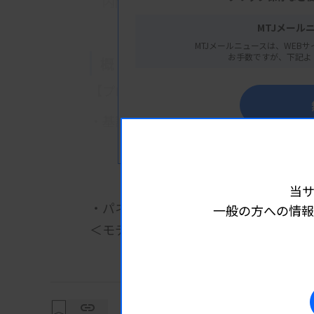
内閣感染症危機管理統括庁
MTJメール
MTJメールニュースは、WEBサ
お手数ですが、下記よ
概 要
【プログラム】
・基調講演：感染症インテリジェンスのハ
すでに会員
～JIHS設立から11か月の取
國土典宏氏（国立健康危機管理研究機
当
・パネルディスカッション
一般の方への情報
＜モデレーター＞
詳細は
福田充氏（日本大学危機管理学部 
＜パネリスト＞
齋藤智也氏（国立健康危機管理研究機