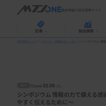
臨床検査の総合情報サイト
記事
製品検索
MTJONEトップ
＞
イベント・研修会カレンダー
＞
シンポジウム 情
02.09
終了
2026.
（月）
シンポジウム 情報の力で備える感
やすく伝えるために～