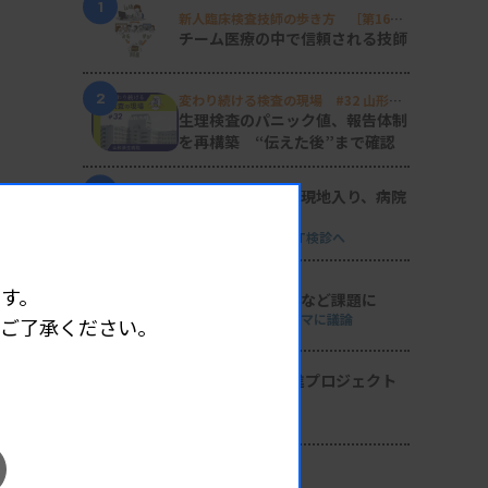
1
新人臨床検査技師の歩き方 ［第16
回］
チーム医療の中で信頼される技師
2
変わり続ける検査の現場 #32 山形済
生病院
生理検査のパニック値、報告体制
を再構築 “伝えた後”まで確認
3
日臨技リエゾンが現地入り、病院
検査室を視察
8月8・9両日にはDVT検診へ
4
す。
導入経費や高齢化など課題に
全医共、検査DXテーマに議論
めご了承ください。
5
2026年度学術推進プロジェクト
を決定
検査医学会