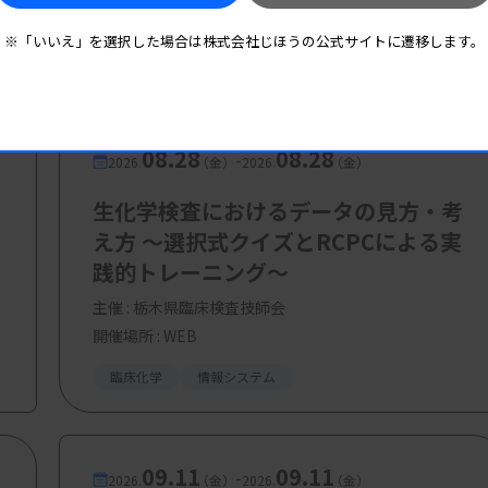
※「いいえ」を選択した場合は株式会社じほうの公式サイトに遷移します。
 教授）
 所長）
危機管理統括庁 内閣審議官）
機管理統括庁 内閣審議官）
08.28
08.28
-
2026.
（金）
2026.
（金）
衛生局 感染症対策部長）
生化学検査におけるデータの見方・考
え方 ～選択式クイズとRCPCによる実
践的トレーニング～
主催 :
栃木県臨床検査技師会
開催場所 : WEB
臨床化学
情報システム
09.11
09.11
-
2026.
（金）
2026.
（金）