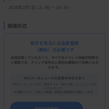
2026年2月7日 13 : 00 ～ 18 : 00
開催形式
現地開催
続きを見るには会員登録
（無料）が必要です
会 場
会員登録していただくと、すべてのイベント詳細が制限な
札幌医科大学 教育研究棟 D101講義室
く閲覧でき、
クリップ保存など便利な機能がご利用いただ
けます。
札幌市中央区南1条西16丁目
MTJメールニュースの会員のみなさまへ
MTJメールニュースは、WEBサイト「MTJ ONE」にリニューアル
主 催
いたしました。
お手数ですが、下記より再度、新規会員登録をお願いします。
北海道臨床衛生検査技師会
無料会員登録