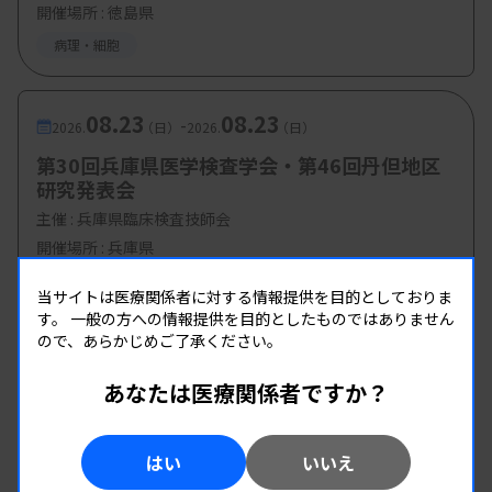
開催場所 : 徳島県
・演題6：病理画像における医療機器の進歩と未来
病理・細胞
病理フルデジタル化実現と実運用例
江島洋先生
（ライカ マイクロシステムズ株
08.23
08.23
-
式会社 ライカバイオシステムズ事業本部
）
2026.
（日）
2026.
（日）
第30回兵庫県医学検査学会・第46回丹但地区
navify Digital Pathologyから広がる病理
研究発表会
AIの世界
主催 :
兵庫県臨床検査技師会
武田陽平先生（ロシュ・ダイアグノスティ
開催場所 : 兵庫県
ックス株式会社 カスタマーフロント本部）
管理運営
病理・細胞
当サイトは医療関係者に対する情報提供を目的としておりま
す。
一般の方への情報提供を目的としたものではありません
NanoZoomer MDシリーズの進化と今後
ので、あらかじめご了承ください。
の展望
あなたは医療関係者ですか？
小倉隆先生（浜松ホトニクス株式会社 画像
計測機器営業推進部）
はい
いいえ