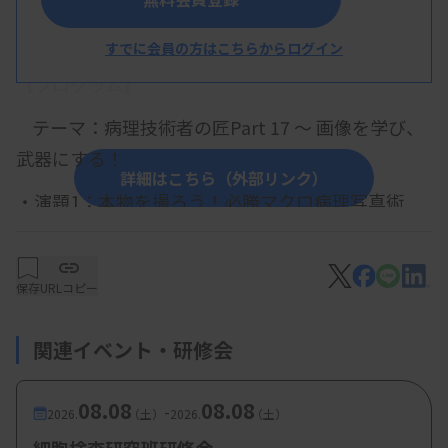
概 要
すでに会員の方はこちらからログイン
【プログラム】
テーマ：病理技術者の匠Part 17 〜 画像を学び、
武器にする！
詳細はこちら（外部リンク）
・演題1：本物を撮ろう！必勝マクロ病理写真術
眞船直樹先生（酪農学園大学 名誉教授 日本
専門医機構認定臨床検査専門医
）
保存
URLコピー
・演題2：細胞診画像撮影の変遷と魅力ある細胞像
関連イベント・研修会
をとらえる技法
丸川活司
技師
（北海道医療大学 医療技術学
08.08
08.08
-
部
）
2026.
（土）
2026.
（土）