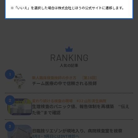
【参加費・定員など】
※「いいえ」を選択した場合は株式会社じほうの公式サイトに遷移します。
・参加費：会員・賛助会員 3000円、 非賛助会
員・他職種 5000円
・定 員：6
0
名
RANKING
・対 象：日本臨床衛生検査技師会会員
人気の記事
1
新人臨床検査技師の歩き方 ［第16回］
チーム医療の中で信頼される技師
2
変わり続ける検査の現場 #32 山形済生病院
生理検査のパニック値、報告体制を再構築 “伝え
た後”まで確認
3
日臨技リエゾンが現地入り、病院検査室を視察
8月8・9両日にはDVT検診へ