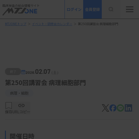
臨床検査の総合情報サイト
ログイン
会員登録
MTJONEトップ
＞
イベント・研修会カレンダー
＞
第250回講習会 病理細胞部門
02.07
終了
2026.
（土）
第250回講習会 病理細胞部門
病理・細胞
保存
URLコピー
開催日時