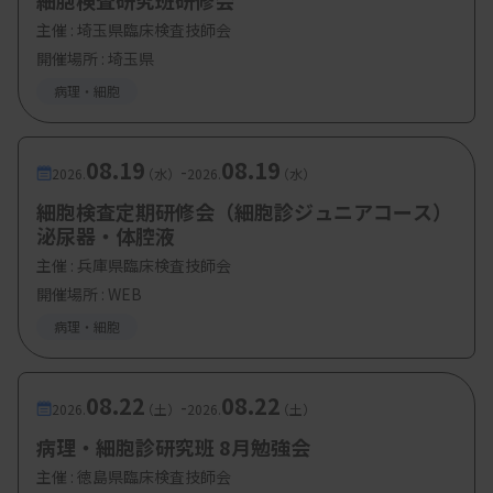
細胞検査研究班研修会
主催 :
埼玉県臨床検査技師会
・演題3：がん診療における放射線画像診断の役割
開催場所 : 埼玉県
原田太以祐先生（北海道大学大学院 医学研
病理・細胞
究院 画像診断学教室
）
・演題4：スライドデザインを学び、シンプルを武
08.19
08.19
-
2026.
（水）
2026.
（水）
器にする！
細胞検査定期研修会（細胞診ジュニアコース）
～文字まみれスライドから脱却！引き算
泌尿器・体腔液
で魅せる伝わるプレゼン～
主催 :
兵庫県臨床検査技師会
今川誠技師
（KKR医療センター 病理診断
開催場所 : WEB
科
）
病理・細胞
・演題5：病理診断・臨床研究におけるWSI導入と
病理AI解析
08.22
08.22
-
2026.
（土）
2026.
（土）
畑中佳奈子先生（北海道大学病院 先端診断
病理・細胞診研究班 8月勉強会
技術開発センター）
主催 :
徳島県臨床検査技師会