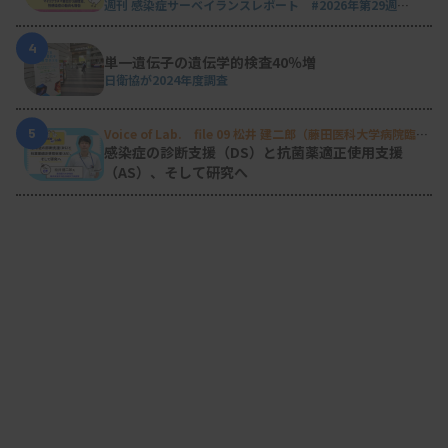
週刊 感染症サーベイランスレポート #2026年第29週
（2026.7.13 - 7.19）
4
単一遺伝子の遺伝学的検査40％増
日衛協が2024年度調査
5
Voice of Lab. file 09 松井 建二郎（藤田医科大学病院臨床
検査部微生物遺伝子検査室
）
感染症の診断支援（DS）と抗菌薬適正使用支援
（AS）、そして研究へ