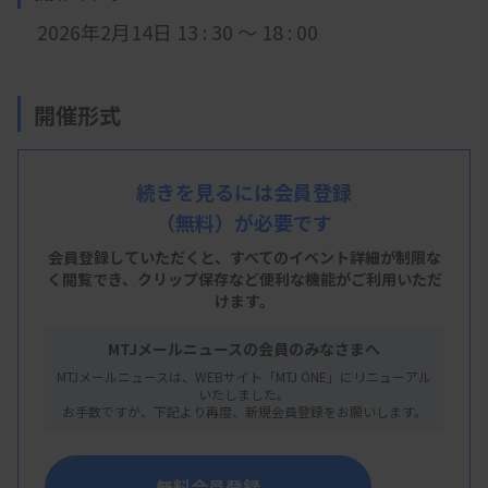
2026年2月14日 13 : 30 ～ 18 : 00
開催形式
現地開催
続きを見るには会員登録
（無料）が必要です
会 場
会員登録していただくと、すべてのイベント詳細が制限な
船橋市立医療センター D3 講義室
く閲覧でき、
クリップ保存など便利な機能がご利用いただ
けます。
船橋市金杉1-21-1
MTJメールニュースの会員のみなさまへ
MTJメールニュースは、WEBサイト「MTJ ONE」にリニューアル
いたしました。
主 催
お手数ですが、下記より再度、新規会員登録をお願いします。
千葉県臨床検査技師会
無料会員登録