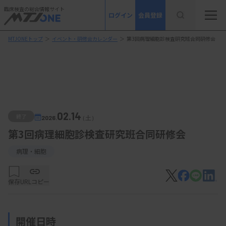
臨床検査の総合情報サイト
ログイン
会員登録
MTJONEトップ
＞
イベント・研修会カレンダー
＞
第3回病理細胞診検査研究班合同研修会
02.14
終了
2026.
（土）
第3回病理細胞診検査研究班合同研修会
病理・細胞
保存
URLコピー
開催日時