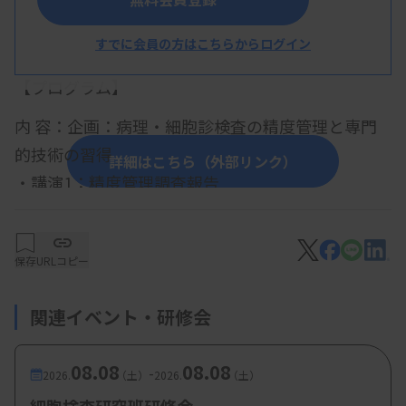
すでに会員の方はこちらからログイン
概 要
【プログラム】
内 容：企画：病理・細胞診検査の精度管理と専門
的技術の習得
詳細はこちら（外部リンク）
・講演1：精度管理調査報告
令和7年度 千臨技精度管理調査報告 病理検査
（解答・解説）
保存
URLコピー
藤田裕太技師（順天堂大学医学部附属浦安
病院 病理部）
関連イベント・研修会
令和7年度 千臨技精度管理調査報告 細胞診検
査（解答・解説）
08.08
08.08
-
中千裕技師（千葉大学医学部附属病院 病理
2026.
（土）
2026.
（土）