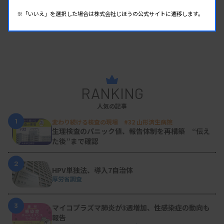
※「いいえ」を選択した場合は株式会社じほうの公式サイトに遷移します。
RANKING
人気の記事
1
変わり続ける検査の現場 #32 山形済生病院
生理検査のパニック値、報告体制を再構築 “伝え
た後”まで確認
2
HPV単独法、導入7自治体
厚労省調査
3
マイコプラズマ肺炎が3週増加、性感染症の動向も
報告