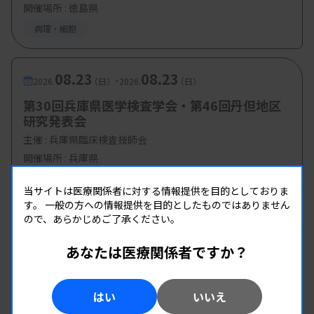
加藤舞氏（ロシュ・ダイアグノスティック
開催場所 : 徳島県
ス（株）プロフェッショナル本部）
病理・細胞
・講演4：尿中に出現するネフロン由来の細胞
08.23
08.23
-
-尿細胞診の新たな可能性と誤判定の回避
2026.
（日）
2026.
（日）
について-
第30回兵庫県医学検査学会・第46回丹但地区
研究発表会
大崎博之先生（順天堂大学 医療科学部 臨床
主催 :
兵庫県臨床検査技師会
検査学科 教授）
開催場所 : 兵庫県
管理運営
病理・細胞
当サイトは医療関係者に対する情報提供を目的としておりま
【参加費・定員など】
す。
一般の方への情報提供を目的としたものではありません
ので、あらかじめご了承ください。
・参加費：会員
500 円
、非会員
4000 円
あなたは医療関係者ですか？
・定 員：
80 名
はい
いいえ