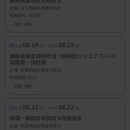
細胞検査研究班研修会
部）
主催 :
埼玉県臨床検査技師会
・講演2：病理検査室における化学物質と安全対策
開催場所 : 埼玉県
田口晴丈技師（帝京大学ちば総合医療セン
病理・細胞
ター 病理部）
・講演3：HER2遺伝子 FISH・DISH法の計測と判定
08.19
08.19
-
2026.
（水）
2026.
（水）
実技演習
細胞検査定期研修会（細胞診ジュニアコース）
3-1 HER2 ISH方法の判定説明
泌尿器・体腔液
安達純世技師（帝京大学ちば総合医療セン
主催 :
兵庫県臨床検査技師会
開催場所 : WEB
ター 病理部）
病理・細胞
3-2 実技講習 症例5例 カウント実習・鏡検
3-3 解説・標本の鏡検
08.22
08.22
-
2026.
（土）
2026.
（土）
3-4 navify Digital Pathology解析アルゴリ
病理・細胞診研究班 8月勉強会
ズムによるHER2 DISH自動カウントの紹介
主催 :
徳島県臨床検査技師会