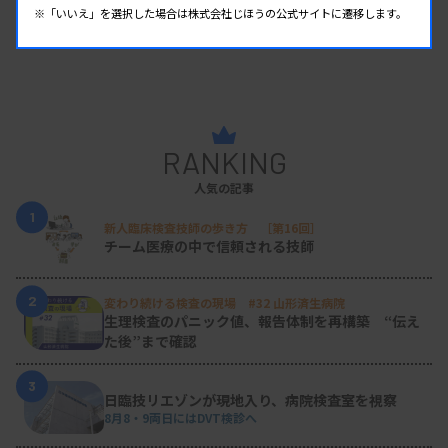
※「いいえ」を選択した場合は株式会社じほうの公式サイトに遷移します。
RANKING
人気の記事
1
新人臨床検査技師の歩き方 ［第16回］
チーム医療の中で信頼される技師
2
変わり続ける検査の現場 #32 山形済生病院
生理検査のパニック値、報告体制を再構築 “伝え
た後”まで確認
3
日臨技リエゾンが現地入り、病院検査室を視察
8月8・9両日にはDVT検診へ