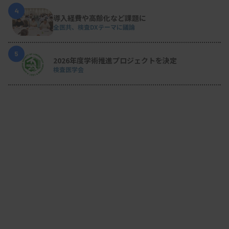
4
導入経費や高齢化など課題に
全医共、検査DXテーマに議論
5
2026年度学術推進プロジェクトを決定
検査医学会