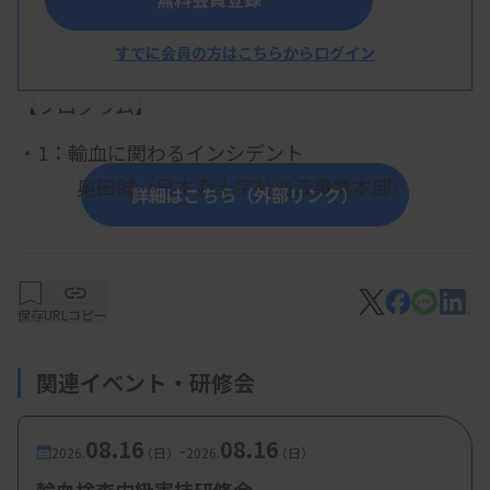
すでに会員の方はこちらからログイン
概 要
【プログラム】
・1：輸血に関わるインシデント
奥田誠（日本赤十字社血液事業本部）
詳細はこちら（外部リンク）
・２：つなげる、伝える~みゃくみゃくと~
福吉葉子技師（熊本大学病院 検査部）
保存
URLコピー
関連イベント・研修会
【参加費・定員など】
・参加費：会員 無料、非会員 5000円
08.16
08.16
-
2026.
（日）
2026.
（日）