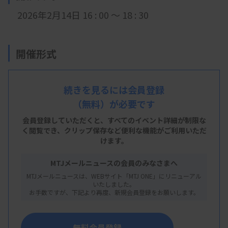
2026年2月14日 16
: 00
～ 18 : 30
開催形式
現地開催
続きを見るには会員登録
（無料）が必要です
会 場
会員登録していただくと、すべてのイベント詳細が制限な
J:COMホルトホール大分 409会議室
く閲覧でき、
クリップ保存など便利な機能がご利用いただ
けます。
大分県大分市金池南一丁目5番1号
MTJメールニュースの会員のみなさまへ
MTJメールニュースは、WEBサイト「MTJ ONE」にリニューアル
いたしました。
主 催
お手数ですが、下記より再度、新規会員登録をお願いします。
大分県臨床検査技師会
無料会員登録