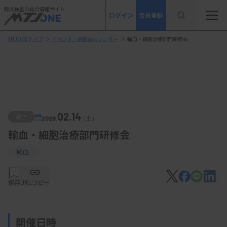
臨床検査の総合情報サイト
ログイン
会員登録
MTJONEトップ
＞
イベント・研修会カレンダー
＞
輸血・細胞治療部門研修会
02.14
終了
2026.
（土）
輸血・細胞治療部門研修会
輸血
保存
URLコピー
開催日時