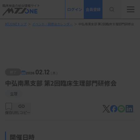
臨床検査の総合情報サイト
ログイン
会員登録
MTJONEトップ
＞
イベント・研修会カレンダー
＞
中弘南黒支部 第2回臨床生理部門研修会
02.12
終了
2026.
（木）
中弘南黒支部 第2回臨床生理部門研修会
生理
保存
URLコピー
開催日時