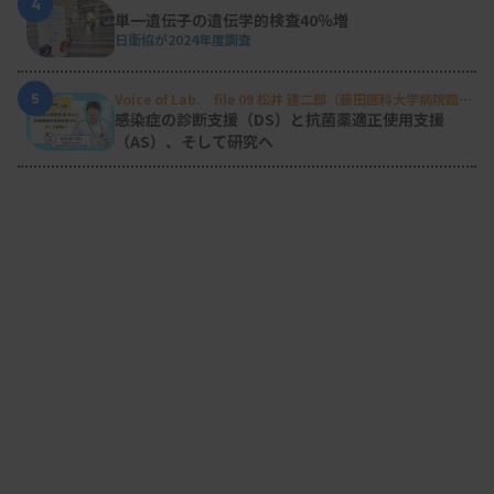
4
単一遺伝子の遺伝学的検査40％増
日衛協が2024年度調査
5
Voice of Lab. file 09 松井 建二郎（藤田医科大学病院臨床
検査部微生物遺伝子検査室
）
感染症の診断支援（DS）と抗菌薬適正使用支援
（AS）、そして研究へ