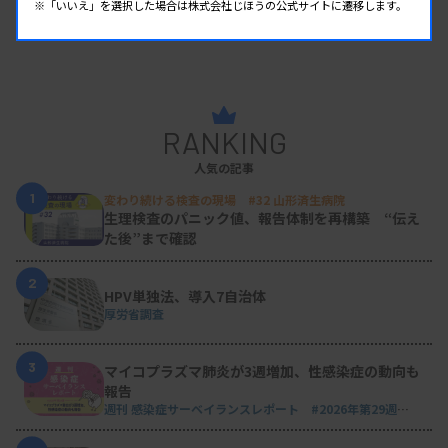
※「いいえ」を選択した場合は株式会社じほうの公式サイトに遷移します。
RANKING
人気の記事
1
変わり続ける検査の現場 #32 山形済生病院
生理検査のパニック値、報告体制を再構築 “伝え
た後”まで確認
2
HPV単独法、導入7自治体
厚労省調査
3
マイコプラズマ肺炎が3週増加、性感染症の動向も
報告
週刊 感染症サーベイランスレポート #2026年第29週
（2026.7.13 - 7.19）