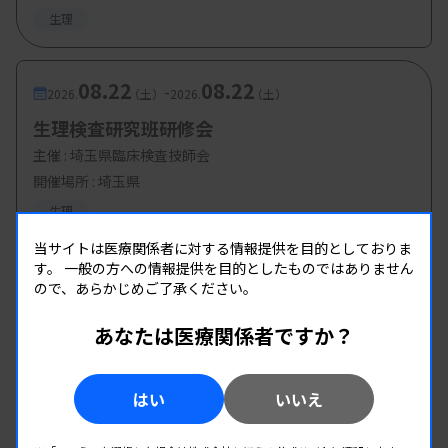
生理
濱田雄一氏・北大路隆正氏
・F波とA波
08.22
08.22
幸原伸夫氏
-
2026.
（土）
2026.
（土）
生理検査研究班研修会
〜ハンズオン〜
主催 :
埼玉県臨床検査技師会
⑴ 神経伝導検査（基本+反復刺激）
開催場所 : 埼玉県
小林昌弘氏
生理
⑵ 神経伝導検査（基本+反復刺激）
当サイトは医療関係者に対する情報提供を目的としておりま
北大路隆正氏
す。
一般の方への情報提供を目的としたものではありません
⑶ 神経伝導検査（uncommon+反復刺激）
ので、あらかじめご了承ください。
廣田伸之氏
あなたは医療関係者ですか？
⑷ 神経伝導検査（uncommon+反復刺激）
野寺裕之氏
はい
いいえ
⑸ 体性感覚誘発電位
田村暁子氏・濱田雄一氏