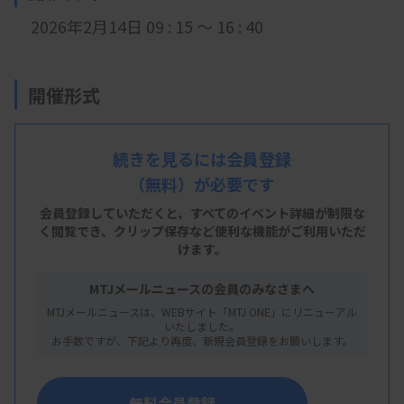
2026年2月14日 09 : 15 ～ 16 : 40
開催形式
現地開催
続きを見るには会員登録
（無料）が必要です
会 場
会員登録していただくと、すべてのイベント詳細が制限な
京都教育文化センター
く閲覧でき、
クリップ保存など便利な機能がご利用いただ
けます。
京都府京都市左京区聖護院川原町4‒13
MTJメールニュースの会員のみなさまへ
MTJメールニュースは、WEBサイト「MTJ ONE」にリニューアル
いたしました。
主 催
お手数ですが、下記より再度、新規会員登録をお願いします。
関西脳波・筋電図講習会世話人会
無料会員登録