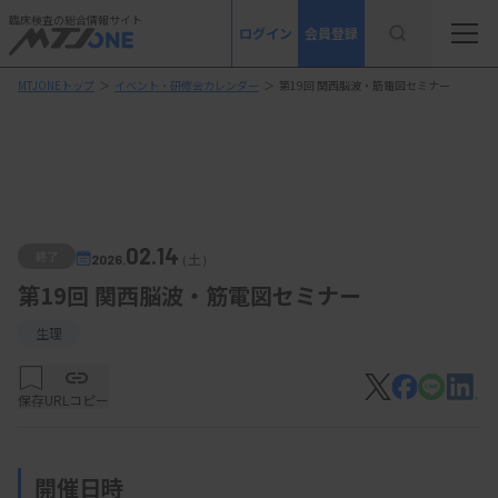
臨床検査の総合情報サイト
ログイン
会員登録
MTJONEトップ
＞
イベント・研修会カレンダー
＞
第19回 関西脳波・筋電図セミナー
02.14
終了
2026.
（土）
第19回 関西脳波・筋電図セミナー
生理
保存
URLコピー
開催日時