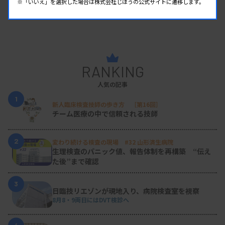
※「いいえ」を選択した場合は株式会社じほうの公式サイトに遷移します。
⑹ 針筋電図・磁気刺激
幸原伸夫氏・関口兼司氏・村瀬永子氏
⑺ 神経筋エコー検査
高松直子氏
RANKING
人気の記事
1
Cコース
新人臨床検査技師の歩き方 ［第16回］
チーム医療の中で信頼される技師
・電気神経生理学の基礎ー何が本当か？ー
橋本修治氏
2
変わり続ける検査の現場 #32 山形済生病院
・MEG（脳磁図）を臨床に応用しよう
生理検査のパニック値、報告体制を再構築 “伝え
た後”まで確認
松橋眞生氏
・あっと驚くパルスオキシメトリ活用法
3
日臨技リエゾンが現地入り、病院検査室を視察
立花直子氏
8月8・9両日にはDVT検診へ
・Wideband EEG