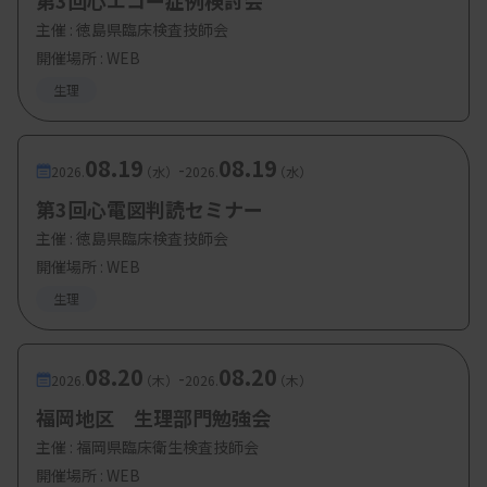
第3回心エコー症例検討会
荒木敦氏
主催 :
徳島県臨床検査技師会
・てんかん発作のビデオ脳波、アーチファクトを含
開催場所 : WEB
む（初級）
生理
井内盛遠氏
・最近の聞き慣れない脳波用語
08.19
08.19
武山博文氏
-
2026.
（水）
2026.
（水）
・脳波判読、所見の付け方、症例検討（中級）
第3回心電図判読セミナー
三枝隆博氏・大封昌子氏・小林勝哉氏
主催 :
徳島県臨床検査技師会
開催場所 : WEB
生理
Bコース（筋電図）
・神経伝導検査の基礎（初級）
08.20
08.20
-
濱野利明氏
2026.
（木）
2026.
（木）
福岡地区 生理部門勉強会
・レクチャーと症例（初級）
主催 :
福岡県臨床衛生検査技師会
関口兼司氏
開催場所 : WEB
・症例報告