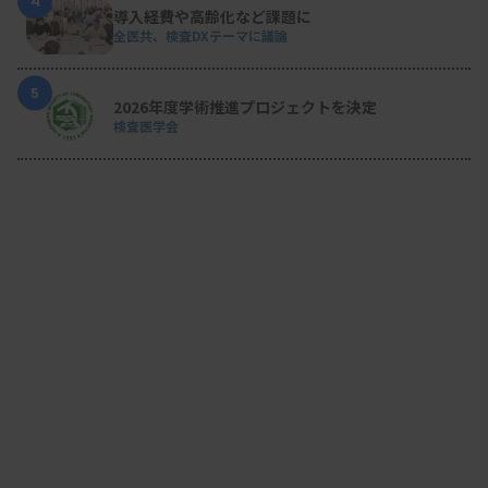
4
池田昭夫氏
導入経費や高齢化など課題に
全医共、検査DXテーマに議論
・問題脳波の検討（持ち込み脳波相談）
下竹昭寛氏・出村彩郁氏
5
2026年度学術推進プロジェクトを決定
〜ハンズオン〜
検査医学会
・臥位での脳波電極装着のコツと伸縮包帯での電極
固定法
久富一毅氏
【参加費・定員など】
・参加費：1
0000 円
・定 員：
Aコース 200名、Bコース 56名