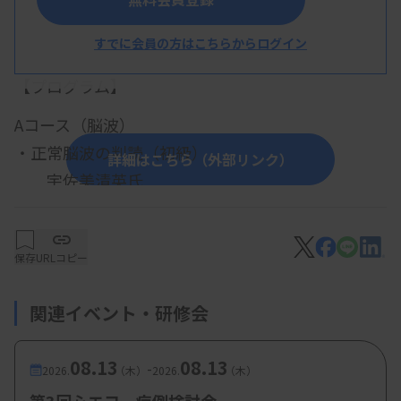
すでに会員の方はこちらからログイン
概 要
【プログラム】
Aコース（脳波）
・正常脳波の判読（初級）
詳細はこちら（外部リンク）
宇佐美清英氏
・非てんかん性異常（初級）
松本理器氏
保存
URLコピー
・てんかん性異常と関連脳波所見（初級）
池田昭夫氏
関連イベント・研修会
・法的脳死判定ガイドラインの改訂
佐々木一朗氏
08.13
08.13
-
・小児脳波の基礎（初級）
2026.
（木）
2026.
（木）