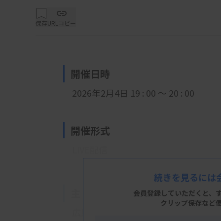
保存
URLコピー
開催日時
2026年2月4日 19 : 00 ～ 20 : 00
開催形式
LIVE配信
続きを見るには
主 催
会員登録していただくと、
クリップ保存など
広島県臨床検査技師会