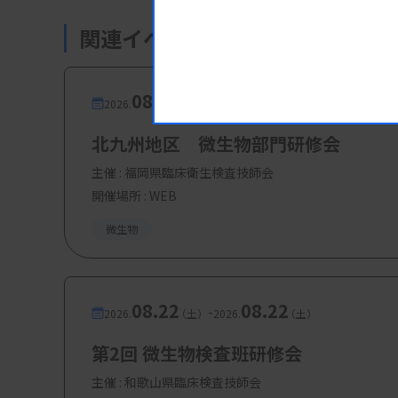
関連イベント・研修会
08.20
08.20
-
2026.
（木）
2026.
（木）
北九州地区 微生物部門研修会
主催 :
福岡県臨床衛生検査技師会
開催場所 : WEB
微生物
08.22
08.22
-
2026.
（土）
2026.
（土）
第2回 微生物検査班研修会
主催 :
和歌山県臨床検査技師会