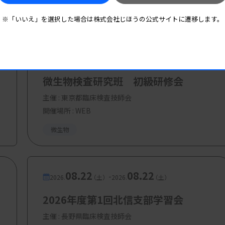
※「いいえ」を選択した場合は株式会社じほうの公式サイトに遷移します。
08.21
08.21
-
2026.
（金）
2026.
（金）
微生物検査研究班 初級研修会
主催 :
東京都臨床検査技師会
開催場所 : WEB
微生物
08.22
08.22
-
2026.
（土）
2026.
（土）
2026年度第1回北信支部学習会
主催 :
長野県臨床検査技師会