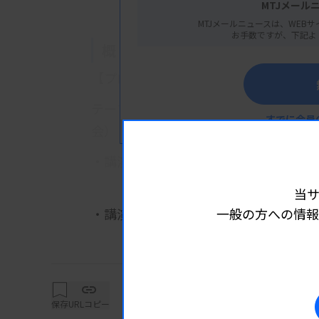
MTJメール
MTJメールニュースは、WEBサ
お手数ですが、下記よ
概 要
【プログラム】
テーマ：今年もやります！部門員経験
すでに会員
会）
・講演1：日常よく遭遇する感染症（
池田光泰技師（JA広島総合病院
当
・講演2：当院で経験した血液培養陽
一般の方への情報
詳細は
西田美穂技師（広島赤十字・原
・講演3：猿も木から落ちる
～微生物検査のピットフォー
保存
URLコピー
辻隆弘技師（庄原赤十字病院 第