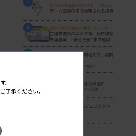
1
新人臨床検査技師の歩き方 ［第16
回］
チーム医療の中で信頼される技師
2
変わり続ける検査の現場 #32 山形済
生病院
生理検査のパニック値、報告体制
を再構築 “伝えた後”まで確認
3
日臨技リエゾンが現地入り、病院
検査室を視察
8月8・9両日にはDVT検診へ
4
す。
導入経費や高齢化など課題に
全医共、検査DXテーマに議論
めご了承ください。
5
2026年度学術推進プロジェクト
を決定
検査医学会