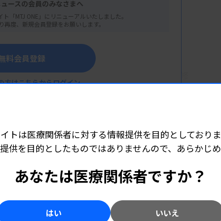
ニュースの会員のみなさまへ
イト「MTJ ONE」にリニューアルいたしました。
り再度、新規会員登録をお願いします。
無料会員登録
者の印象深い症例集（第三回臨床微生物部門研修
の方はこちらからログイン
仮）
 主任）
サイトは医療関係者に対する情報提供を目的としておりま
性症例
提供を目的としたものではありませんので、あらかじ
こちら（外部リンク）
爆病院）
あなたは医療関係者ですか？
ル～
はい
いいえ
二検査技術課長）