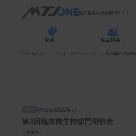
臨床検査の総合情報サイト
記事
製品検索
MTJONEトップ
＞
イベント・研修会カレンダー
＞
第3回臨床微生物
02.04
終了
2026.
（水）
第3回臨床微生物部門研修会
微生物