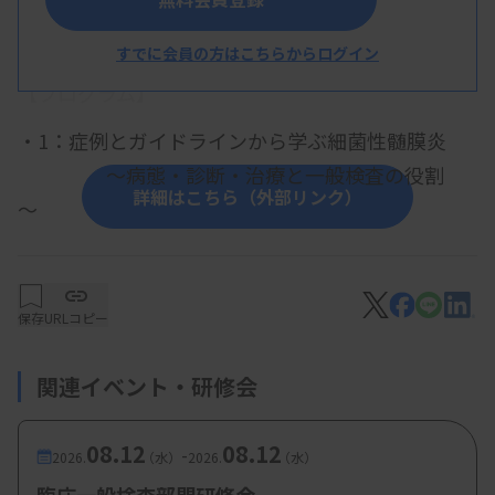
概 要
すでに会員の方はこちらからログイン
【プログラム】
・1：症例とガイドラインから学ぶ細菌性髄膜炎
～病態・診断・治療と一般検査の役割
詳細はこちら（外部リンク）
～
久米賢先生 (社会医療法人三栄会 ツカザキ
病院臨床検査科）
保存
URLコピー
・2：症例とガイドラインから学ぶ薬剤性腎障害
～尿検査の役割～
関連イベント・研修会
松岡祐汰先生（ 神戸大学医学部附属病院検
査部）
08.12
08.12
-
2026.
（水）
2026.
（水）