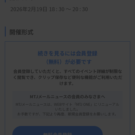
2026年2月19日 18 : 30 ～ 20 : 30
開催形式
現地開催 +
LIVE配信
続きを見るには会員登録
（無料）が必要です
会 場
会員登録していただくと、すべてのイベント詳細が制限な
兵臨技研修センター
く閲覧でき、
クリップ保存など便利な機能がご利用いただ
けます。
兵庫県神戸市中央区八幡通4丁目1−38
MTJメールニュースの会員のみなさまへ
MTJメールニュースは、WEBサイト「MTJ ONE」にリニューアル
主 催
いたしました。
お手数ですが、下記より再度、新規会員登録をお願いします。
兵庫県臨床検査技師会
無料会員登録