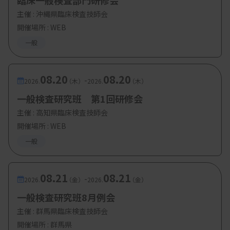
臨床一般検査部門研修会
主催 :
沖縄県臨床検査技師会
【参加費・定員など】
開催場所 : WEB
・参加費：（現地参加・オンライン参加
一般
）
日臨技・兵臨技会員・賛助会員 500
円
08.20
08.20
-
2026.
（木）
2026.
（木）
日臨技・兵臨技非会員 2000円
一般検査研究班 第1回研修会
主催 :
高知県臨床検査技師会
開催場所 : WEB
一般
08.21
08.21
-
2026.
（金）
2026.
（金）
一般検査研究班8月例会
主催 :
群馬県臨床検査技師会
開催場所 : 群馬県