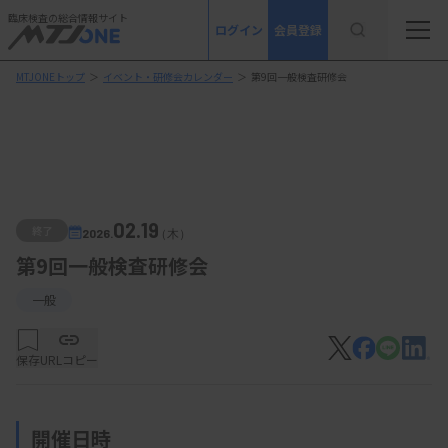
臨床検査の総合情報サイト
ログイン
会員登録
MTJONEトップ
＞
イベント・研修会カレンダー
＞
第9回一般検査研修会
02.19
終了
2026.
（木）
第9回一般検査研修会
一般
保存
URLコピー
開催日時