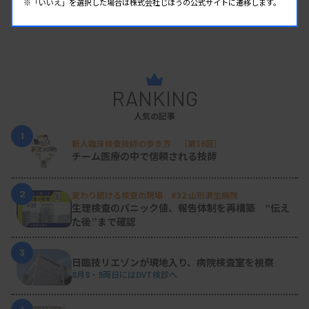
※「いいえ」を選択した場合は株式会社じほうの公式サイトに遷移します。
RANKING
人気の記事
1
新人臨床検査技師の歩き方 ［第16回］
チーム医療の中で信頼される技師
2
変わり続ける検査の現場 #32 山形済生病院
生理検査のパニック値、報告体制を再構築 “伝え
た後”まで確認
3
日臨技リエゾンが現地入り、病院検査室を視察
8月8・9両日にはDVT検診へ