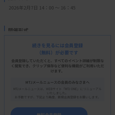
2026年2月7日 14：00
～ 16：45
開催形式
現地開催
続きを見るには会員登録
（無料）が必要です
会員登録していただくと、すべてのイベント詳細が制限な
会 場
く閲覧でき、
クリップ保存など便利な機能がご利用いただ
けます。
ふれあい貸し会議室 梅田No141
大阪府大阪市北区梅田1-2-2 大阪駅前第2ビル4階 No141
MTJメールニュースの会員のみなさまへ
MTJメールニュースは、WEBサイト「MTJ ONE」にリニューアル
いたしました。
お手数ですが、下記より再度、新規会員登録をお願いします。
主 催
大阪府臨床検査技師会
無料会員登録