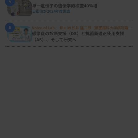
4
単一遺伝子の遺伝学的検査40％増
日衛協が2024年度調査
5
Voice of Lab. file 09 松井 建二郎（藤田医科大学病院臨床
検査部微生物遺伝子検査室
）
感染症の診断支援（DS）と抗菌薬適正使用支援
（AS）、そして研究へ