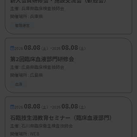
新入会員研修会・施設交流会（歓迎会）
黒田舞子氏（大阪府立 中河内救命救急セン
主催 :
兵庫県臨床検査技師会
ター 臨床検査科）
開催場所 : 兵庫県
・3：急検査ラウンドテーブル
管理運営
～みんなで考えるピットフォール対応～
兒嶋嵩氏（大阪大学医学部附属病院 臨床検
08.08
08.08
-
2026.
（土）
2026.
（土）
査部）
第2回臨床血液部門研修会
主催 :
広島県臨床検査技師会
開催場所 : 広島県
【参加費・定員など】
血液
・参加費：会員 500円、非会員 1000円、登録学生
無料
08.08
08.08
-
2026.
（土）
2026.
（土）
・定 員：
70名
石臨技生涯教育セミナー（臨床血液部門）
主催 :
石川県臨床衛生検査技師会
開催場所 : WEB