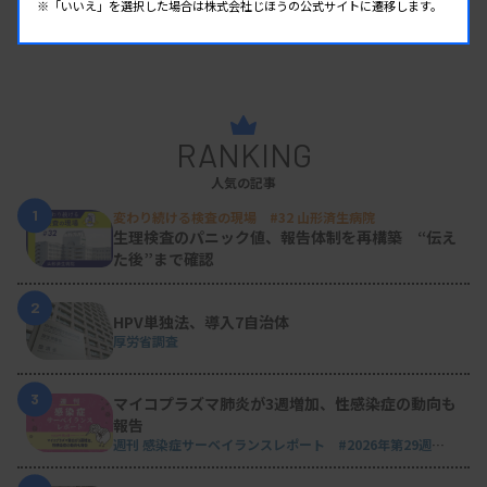
※「いいえ」を選択した場合は株式会社じほうの公式サイトに遷移します。
RANKING
人気の記事
1
変わり続ける検査の現場 #32 山形済生病院
生理検査のパニック値、報告体制を再構築 “伝え
た後”まで確認
2
HPV単独法、導入7自治体
厚労省調査
3
マイコプラズマ肺炎が3週増加、性感染症の動向も
報告
週刊 感染症サーベイランスレポート #2026年第29週
（2026.7.13 - 7.19）