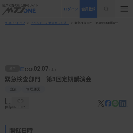
臨床検査の総合情報サイト
ログイン
会員登録
MTJONEトップ
＞
イベント・研修会カレンダー
＞
緊急検査部門 第3回定期講演会
02.07
終了
2026.
（土）
緊急検査部門 第3回定期講演会
血液
管理運営
保存
URLコピー
開催日時