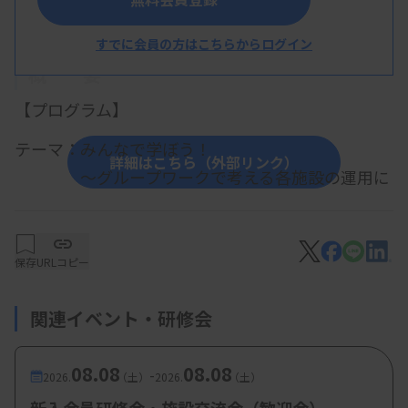
すでに会員の方はこちらからログイン
概 要
【プログラム】
テーマ：みんなで学ぼう！
詳細はこちら（外部リンク）
～グループワークで考える各施設の運用に
ついて～
・1：その検査、本当に送ってもOK？
～自信をもって返そう尿検査～
保存
URLコピー
伊達正馬氏（大阪医科薬科大学三島南病院
関連イベント・研修会
臨床検査科）
・2：その血液ガス、信じていいですか？
08.08
08.08
-
2026.
（土）
2026.
（土）
～迷う場面での判断と施設ルール～