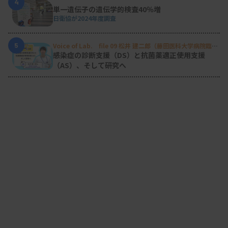
4
単一遺伝子の遺伝学的検査40％増
日衛協が2024年度調査
5
Voice of Lab. file 09 松井 建二郎（藤田医科大学病院臨床
検査部微生物遺伝子検査室
）
感染症の診断支援（DS）と抗菌薬適正使用支援
（AS）、そして研究へ