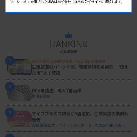
※「いいえ」を選択した場合は株式会社じほうの公式サイトに遷移します。
RANKING
人気の記事
1
変わり続ける検査の現場 #32 山形済生病院
生理検査のパニック値、報告体制を再構築 “伝え
た後”まで確認
2
HPV単独法、導入7自治体
厚労省調査
3
マイコプラズマ肺炎が3週増加、性感染症の動向も
報告
週刊 感染症サーベイランスレポート #2026年第29週
（2026.7.13 - 7.19）