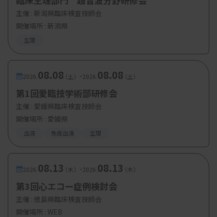
臨床生理部門 超音波分野研修会
主催 :
新潟県臨床検査技師会
【参加費・定員など】
開催場所 : 新潟県
生理
・参加費：兵庫県会員・日臨技会員 500円、非会
員 2000円
08.08
08.08
-
2026.
（土）
2026.
（土）
・定 員：
会場定員 30名、Web定員 150名
第1回愛臨技学術部研修会
主催 :
愛媛県臨床検査技師会
開催場所 : 愛媛県
血液
免疫血清
生理
08.13
08.13
-
2026.
（木）
2026.
（木）
第3回心エコー症例検討会
主催 :
徳島県臨床検査技師会
開催場所 : WEB