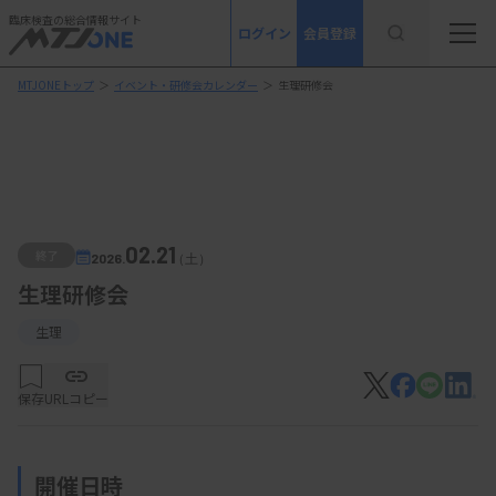
臨床検査の総合情報サイト
ログイン
会員登録
MTJONEトップ
＞
イベント・研修会カレンダー
＞
生理研修会
02.21
終了
2026.
（土）
生理研修会
生理
保存
URLコピー
開催日時