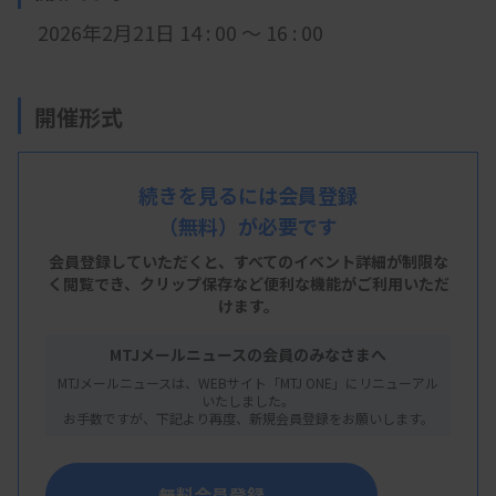
2026年2月21日 14 : 00 ～ 16 : 00
開催形式
現地開催 +
LIVE配信
続きを見るには会員登録
（無料）が必要です
会 場
会員登録していただくと、すべてのイベント詳細が制限な
兵庫県臨床検査技師会 研修センター
く閲覧でき、
クリップ保存など便利な機能がご利用いただ
けます。
兵庫県神戸市中央区八幡通4丁目1−38
MTJメールニュースの会員のみなさまへ
MTJメールニュースは、WEBサイト「MTJ ONE」にリニューアル
主 催
いたしました。
お手数ですが、下記より再度、新規会員登録をお願いします。
兵庫県臨床検査技師会
無料会員登録