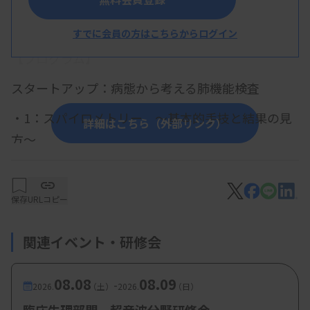
概 要
すでに会員の方はこちらからログイン
【プログラム】
スタートアップ：病態から考える肺機能検査
・1：スパイロメトリー ～基本的手技と結果の見
詳細はこちら（外部リンク）
方～
藤澤義久先生 (滋賀医科大学医学部附属病
院 検査部）
保存
URLコピー
・2：精密肺機能検査 ～基本的手技と結果の読み方
関連イベント・研修会
～
川邊晴樹先生（天理よろづ相談所病院 臨
08.08
08.09
-
床検査部）
2026.
（土）
2026.
（日）