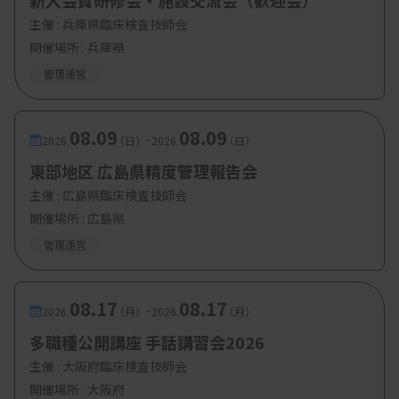
新入会員研修会・施設交流会（歓迎会）
て実践における医療
主催 :
兵庫県臨床検査技師会
ウィリアム・サンダー博士（イリノイ大学
開催場所 : 兵庫県
ワンヘルス・イリノイセンター／獣医臨床医学科
管理運営
（予防医学・公衆衛生学）准教授）
08.09
08.09
・基調講演2：ラオス人民民主共和国における都市
-
2026.
（日）
2026.
（日）
レジリエンスのための
東部地区 広島県精度管理報告会
生態系に基づく解決策：都市計画へ
主催 :
広島県臨床検査技師会
の自然の統合
開催場所 : 広島県
アヴィ・サルカー博士 （国連ハビタット ラ
管理運営
オス事務所長）
08.17
08.17
-
・基調講演3：ワンヘルス：指標化と社会価値創造
2026.
（月）
2026.
（月）
馬奈木俊介博士 （九州大学 主幹教授、都市
多職種公開講座 手話講習会2026
研究センター長）
主催 :
大阪府臨床検査技師会
開催場所 : 大阪府