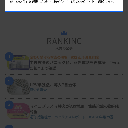
※「いいえ」を選択した場合は株式会社じほうの公式サイトに遷移します。
RANKING
人気の記事
1
変わり続ける検査の現場 #32 山形済生病院
生理検査のパニック値、報告体制を再構築 “伝え
た後”まで確認
2
HPV単独法、導入7自治体
厚労省調査
3
マイコプラズマ肺炎が3週増加、性感染症の動向も
報告
週刊 感染症サーベイランスレポート #2026年第29週
（2026.7.13 - 7.19）