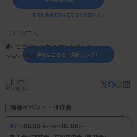
すでに会員の方はこちらからログイン
概 要
【プログラム】
都市と生命(いのち)の共存を考える
詳細はこちら（外部リンク）
～気候変動時代のワンヘルス・アプローチ～
・特別講演：ナイロビから福岡へ：
グローバル・レジリエンスに向けたワ
ンヘルス体制の強化
保存
URLコピー
ジャクリーン・キトゥル博士（世界医師会
関連イベント・研修会
会長）
・ワンヘルス実践発表会
08.08
08.08
-
2026.
（土）
2026.
（土）
・基調講演1：環境の持続可能性、気候変動、そし