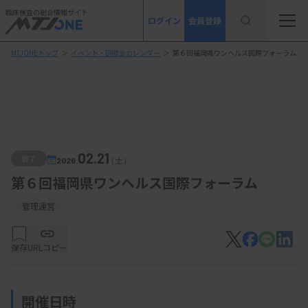
臨床検査の総合情報サイト
ログイン
会員登録
MTJONEトップ
＞
イベント・研修会カレンダー
＞
第６回福岡県ワンヘルス国際フォーラム
02.21
終了
2026.
（土）
第６回福岡県ワンヘルス国際フォーラム
管理運営
保存
URLコピー
開催日時