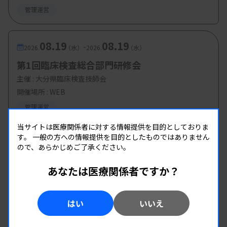
・基調講演4：日本における薬剤耐性(AMR)への取
管理運営
り組み：
ワンヘルスの視点から
08.19
08.19
-
2026.
（水）
2026.
（水）
菅井基行博士（国立健康危機管理研究機構
第1回臨床検査総合部門研修会
国立感染症研究所 薬剤耐性研究センター
主催 :
大分県臨床検査技師会
・総合討論
開催場所 : WEB
管理運営
当サイトは医療関係者に対する情報提供を目的としておりま
【参加費・定員など】
す。
一般の方への情報提供を目的としたものではありません
ので、あらかじめご了承ください。
・参加費：無料
あなたは医療関係者ですか？
・定 員：
200 名
はい
いいえ