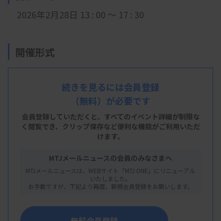
2026年2月28日 13 : 00 ～ 17 : 30
開催形式
現地開催
続きを見るには会員登録
（無料）が必要です
会 場
会員登録していただくと、すべてのイベント詳細が制限な
兵庫医科大学 教育研究棟 401実習室
く閲覧でき、
クリップ保存など便利な機能がご利用いただ
けます。
兵庫県西宮市武庫川町1-1
MTJメールニュースの会員のみなさまへ
MTJメールニュースは、WEBサイト「MTJ ONE」にリニューアル
いたしました。
主 催
お手数ですが、下記より再度、新規会員登録をお願いします。
兵庫県臨床検査技師会
無料会員登録