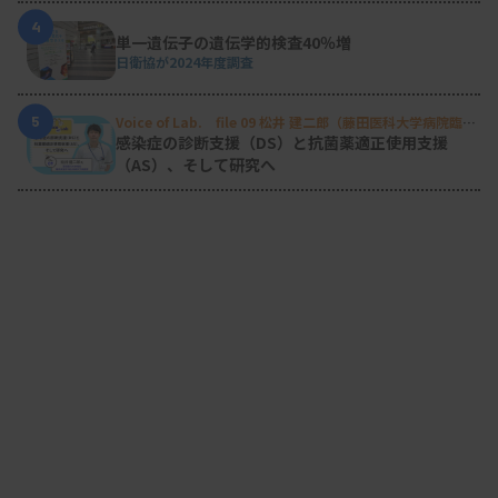
4
単一遺伝子の遺伝学的検査40％増
日衛協が2024年度調査
5
Voice of Lab. file 09 松井 建二郎（藤田医科大学病院臨床
検査部微生物遺伝子検査室
）
感染症の診断支援（DS）と抗菌薬適正使用支援
（AS）、そして研究へ