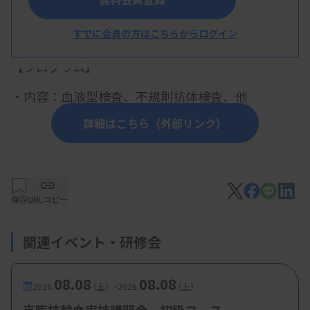
すでに会員の方はこちらからログイン
概 要
【プログラム】
・内容：血液型検査、不規則抗体検査、他
詳細はこちら（外部リンク）
【参加費・定員など】
・参加費：会員 5000円 非会員 10000円
保存
URLコピー
・定 員：
30 名
関連イベント・研修会
08.08
08.08
-
2026.
（土）
2026.
（土）