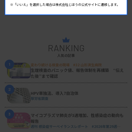
※「いいえ」を選択した場合は株式会社じほうの公式サイトに遷移します。
RANKING
人気の記事
1
変わり続ける検査の現場 #32 山形済生病院
生理検査のパニック値、報告体制を再構築 “伝え
た後”まで確認
2
HPV単独法、導入7自治体
厚労省調査
3
マイコプラズマ肺炎が3週増加、性感染症の動向も
報告
週刊 感染症サーベイランスレポート #2026年第29週
（2026.7.13 - 7.19）