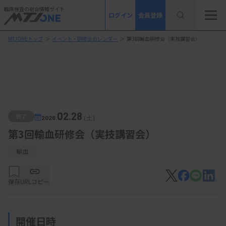
臨床検査の総合情報サイト
ログイン
会員登録
MTJONEトップ
＞
イベント・研修会カレンダー
＞
第3回輸血研修会（実技講習会）
02.28
終了
2026.
（土）
第3回輸血研修会（実技講習会）
輸血
保存
URLコピー
開催日時