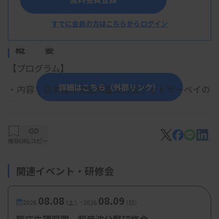
福島県臨床検査技師会
すでに会員の方はこちらからログイン
概 要
【プログラム】
詳細はこちら（外部リンク）
・内容：日本臨床衛生検査技師会フォトサーベイの
振り返り
・心電図：松本幸太技師（星総合病院）
・ペースメーカ：土田正孝技師（太田西ノ内病
保存
URLコピー
院）
・肺機能：齋藤紀恵技師（坪井病院）
関連イベント・研修会
・神経生理：品田佳位技師（
太田熱海病院）
08.08
08.09
-
2026.
（土）
2026.
（日）