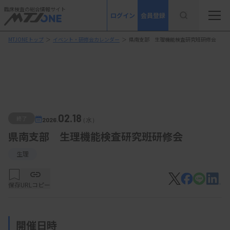
臨床検査の総合情報サイト
ログイン
会員登録
MTJONEトップ
＞
イベント・研修会カレンダー
＞
県南支部 生理機能検査研究班研修会
02.18
終了
2026.
（水）
県南支部 生理機能検査研究班研修会
生理
保存
URLコピー
開催日時