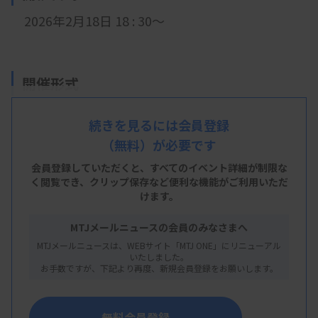
2026年2月18日 18 : 30～
開催形式
現地開催
続きを見るには会員登録
（無料）が必要です
会 場
会員登録していただくと、すべてのイベント詳細が制限な
く閲覧でき、
クリップ保存など便利な機能がご利用いただ
太田西ノ内病院 研修センター会議室１（５号館
けます。
２階）
MTJメールニュースの会員のみなさまへ
福島県郡山市西ノ内 2-5-20
MTJメールニュースは、WEBサイト「MTJ ONE」にリニューアル
いたしました。
お手数ですが、下記より再度、新規会員登録をお願いします。
主 催
無料会員登録