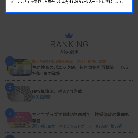
※「いいえ」を選択した場合は株式会社じほうの公式サイトに遷移します。
RANKING
人気の記事
1
変わり続ける検査の現場 #32 山形済生病院
生理検査のパニック値、報告体制を再構築 “伝え
た後”まで確認
2
HPV単独法、導入7自治体
厚労省調査
3
マイコプラズマ肺炎が3週増加、性感染症の動向も
報告
週刊 感染症サーベイランスレポート #2026年第29週
（2026.7.13 - 7.19）