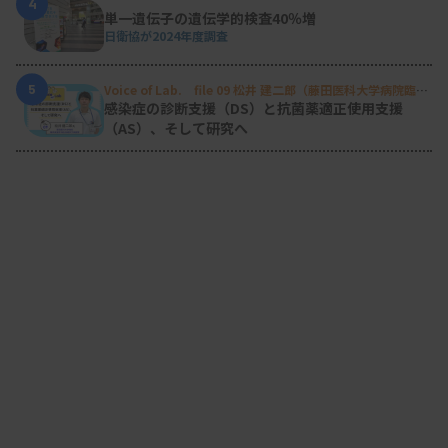
4
単一遺伝子の遺伝学的検査40％増
日衛協が2024年度調査
5
Voice of Lab. file 09 松井 建二郎（藤田医科大学病院臨床
検査部微生物遺伝子検査室
）
感染症の診断支援（DS）と抗菌薬適正使用支援
（AS）、そして研究へ