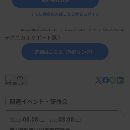
の？
すでに会員の方はこちらからログイン
～基礎から最新情報まで～
福田雅之助先生（H.U.フロンティア株式会社
テクニカルサポート課 ）
詳細はこちら（外部リンク）
保存
URLコピー
関連イベント・研修会
08.08
08.08
-
2026.
（土）
2026.
（土）