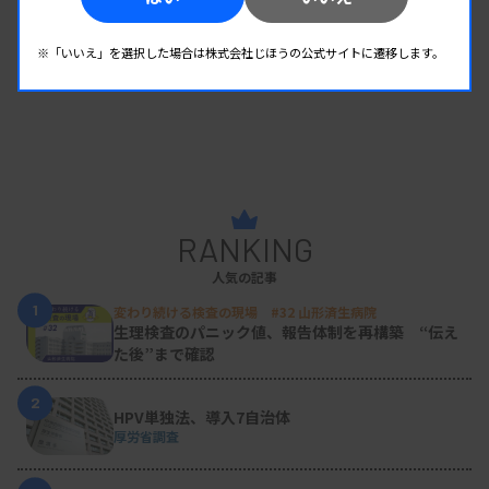
※「いいえ」を選択した場合は株式会社じほうの公式サイトに遷移します。
RANKING
人気の記事
1
変わり続ける検査の現場 #32 山形済生病院
生理検査のパニック値、報告体制を再構築 “伝え
た後”まで確認
2
HPV単独法、導入7自治体
厚労省調査