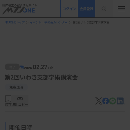
臨床検査の総合情報サイト
ログイン
会員登録
MTJONEトップ
＞
イベント・研修会カレンダー
＞
第2回いわき支部学術講演会
02.27
終了
2026.
（金）
第2回いわき支部学術講演会
免疫血清
保存
URLコピー
開催日時