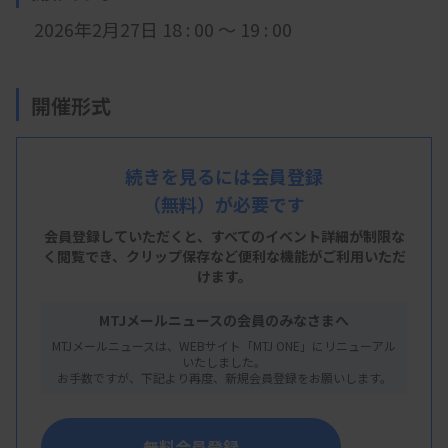
2026年2月27日 18 : 00 ～ 19 : 00
開催形式
LIVE配信
続きを見るには会員登録
（無料）が必要です
主 催
会員登録していただくと、すべてのイベント詳細が制限な
福島県臨床検査技師会
く閲覧でき、
クリップ保存など便利な機能がご利用いただ
けます。
MTJメールニュースの会員のみなさまへ
概 要
MTJメールニュースは、WEBサイト「MTJ ONE」にリニューアル
いたしました。
お手数ですが、下記より再度、新規会員登録をお願いします。
【プログラム】
・講演：なぜ血中薬物濃度（TDM)の検査が必要な
無料会員登録