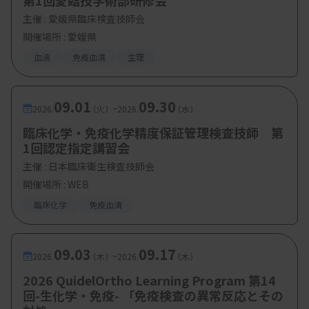
第1回愛臨技学術部研修会
主催 :
愛媛県臨床検査技師会
開催場所 : 愛媛県
血液
免疫血清
生理
09.01
09.30
-
2026.
（火）
2026.
（水）
臨床化学・免疫化学精度保証管理検査技師 第
1回認定指定講習会
主催 :
日本臨床衛生検査技師会
開催場所 : WEB
臨床化学
免疫血清
09.03
09.17
-
2026.
（木）
2026.
（木）
2026 QuidelOrtho Learning Program 第14
回-生化学・免疫- 「免疫検査の異常反応とその