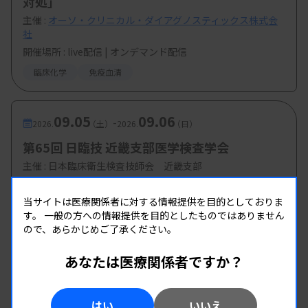
対処」
主催 :
オーソ・クリニカル・ダイアグノスティックス株式会
社
開催場所 : live配信 | オンデマンド配信
臨床化学
免疫血清
09.05
09.06
-
2026.
（土）
2026.
（日）
第65回 日臨技 近畿支部医学検査学会
主催 :
日本臨床衛生検査技師会 近畿支部
開催場所 : 奈良県
当サイトは医療関係者に対する情報提供を目的としておりま
全領域
す。
一般の方への情報提供を目的としたものではありません
ので、あらかじめご了承ください。
あなたは医療関係者ですか？
はい
いいえ