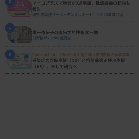
3
マイコプラズマ肺炎が3週増加、性感染症の動向も
報告
週刊 感染症サーベイランスレポート #2026年第29週
（2026.7.13 - 7.19）
4
単一遺伝子の遺伝学的検査40％増
日衛協が2024年度調査
5
Voice of Lab. file 09 松井 建二郎（藤田医科大学病院臨床
検査部微生物遺伝子検査室
）
感染症の診断支援（DS）と抗菌薬適正使用支援
（AS）、そして研究へ