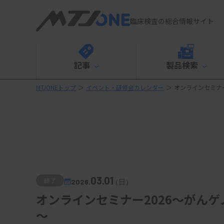
臨床検査の総合情報サイト
記事
製品検索
MTJONEトップ
＞
イベント・研修会カレンダー
＞
オンラインセミナ
03.01
終了
2026.
（日）
オンラインセミナー2026～がん
～