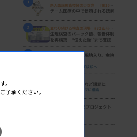
1
新人臨床検査技師の歩き方 ［第16
回］
チーム医療の中で信頼される技師
2
変わり続ける検査の現場 #32 山形済
生病院
生理検査のパニック値、報告体制
を再構築 “伝えた後”まで確認
3
日臨技リエゾンが現地入り、病院
検査室を視察
8月8・9両日にはDVT検診へ
4
す。
導入経費や高齢化など課題に
全医共、検査DXテーマに議論
めご了承ください。
5
2026年度学術推進プロジェクト
を決定
検査医学会