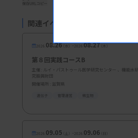
保存
URLコピー
中村信之
先生（国立がん研究セ
関連イベント・研修会
【参加費・定員など】
08.26
08.27
-
2026.
（水）
2026.
（木）
・参加費： 無料
第８回実践コースB
・定 員：
200 名
主催 :
ルイ・パストゥール医学研究センター 、機能水
究振興財団
開催場所 : 滋賀県
遺伝子
管理運営
微生物
09.05
09.06
-
2026.
（土）
2026.
（日）