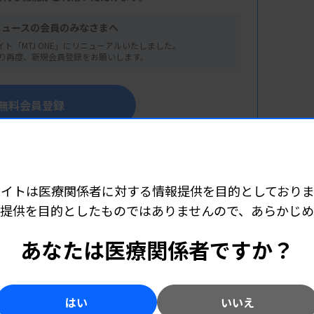
ニュースの会員のみなさまへ
イト「MTJ ONE」にリニューアルいたしました。
り再度、新規会員登録をお願いします。
無料会員登録
患者説明から同意取得まで
の方はこちらからログイン
学部臨床検査学科講師）
ンパニオン診断薬・免疫組織化学
サイトは医療関係者に対する情報提供を目的としておりま
提供を目的としたものではありませんので、あらかじ
療技術学部検査技術学科准教授）
あなたは医療関係者ですか？
こちら（外部リンク）
床検査科ゲノム検査室）
はい
いいえ
ミ疑い時の対処法