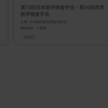
第75回日本医学検査学会・第36回世界
医学検査学会
主催 :
日本臨床衛生検査技師会
開催場所 : 千葉県
全領域