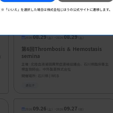
ンター東病院臨床検査部）
※「いいえ」を選択した場合は株式会社じほうの公式サイトに遷移します。
08.29
08.29
-
2026.
（土）
2026.
（土）
第6回Thrombosis ＆ Hemostasis
semina
研
主催 :
北陸血液凝固異常症連絡協議会、石川県臨床衛生
検査技師会、中外製薬株式会社
開催場所 : 石川県 | WEB
遺伝子
09.26
09.27
-
2026.
（土）
2026.
（日）