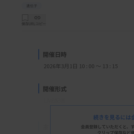
遺伝子
保存
URLコピー
開催日時
2026年3月1日 10 : 00 ～ 13 : 15
開催形式
LIVE配信
続きを見るには
主 催
会員登録していただくと、
クリップ保存など