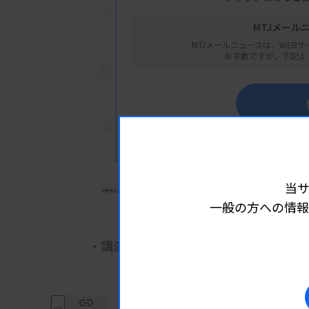
がんゲノム研究会
MTJメール
MTJメールニュースは、WEBサ
お手数ですが、下記よ
概 要
【プログラム】
・講演1：ヒトゲノムの基礎と外来での
すでに会員
須賀淳子先生（京都橘大学健康科
・講演2：がんゲノム医療の全体像とコ
当
一般の方への情報
柳田絵美衣先生（群馬パース大学医
詳細は
・講演3：核酸品質確認
吉田和広先生（慶應義塾大学病院臨
・講演4：DNA量・品質不足、コンタ