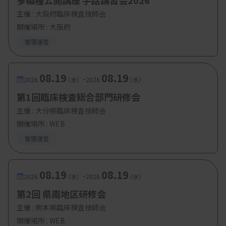
多職種公開講座 手話講習会2026
・臨床研究のICにおけるCRCの役割
主催 :
大阪府臨床検査技師会
開催場所 : 大阪府
小林久子氏（臨床研究推進委員会 委員）
管理運営
・ワークショップ：インフォームドコンセントのロ
ールプレイ
08.19
08.19
-
2026.
（水）
2026.
（水）
酒井隆浩氏、小林久子氏（臨床研究推進委
第1回臨床検査総合部門研修会
員会 委員）
主催 :
大分県臨床検査技師会
開催場所 : WEB
管理運営
2日目 3月14日（土）
・我が国の治験・臨床研究の課題と施策
08.19
08.19
-
2026.
（水）
2026.
（水）
荒木康弘氏（厚生労働省医政局研究開発政策
第2回 県南地区研修会
課治験推進室長）
主催 :
熊本県臨床検査技師会
・臨床研究チームにおけるコミュニケーションビジ
開催場所 : WEB