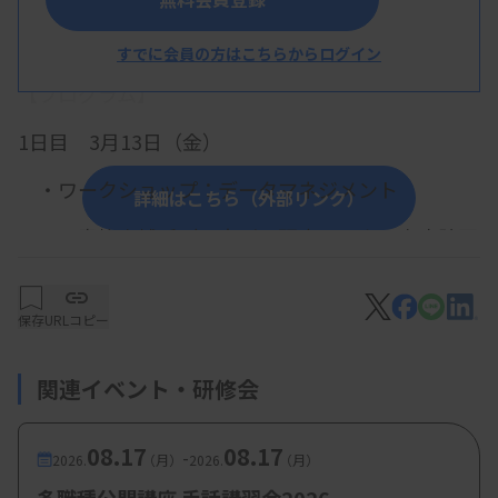
概 要
すでに会員の方はこちらからログイン
【プログラム】
1日目 3月13日（金）
・ワークショップ：データマネジメント
詳細はこちら（外部リンク）
青柳吉博氏（国立がん研究センター東病院医
療情報部）
岩本彩氏（臨床研究コーディネーター室）
保存
URLコピー
池田裕弥氏（臨床研究支援部門 臨床研究推
関連イベント・研修会
進部）
上野悟氏（国立保健医療科学院 保健医療情
08.17
08.17
-
2026.
（月）
2026.
（月）
報政策研究センター）