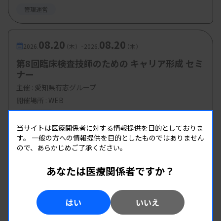
ネスマナー/ネゴシエーション
管理運営
目賀田美奈子氏（オフィス プレイズ）
・ワークショップ：事例検討（グループディスカッ
08.20
08.20
-
2026.
（木）
2026.
（木）
ション）
第8回臨床検査技師のための キャリア形成 セミ
～CRCの実務・同意説明時の補
ナー
主催 :
愛知県有志グループ
助に関する事例～
開催場所 : WEB
深川恵美子氏（臨床研究推進委員会 委員）
管理運営
・CRC業務の実践と同意説明時の留意点
当サイトは医療関係者に対する情報提供を目的としておりま
す。
一般の方への情報提供を目的としたものではありません
森山菜緒氏（臨床研究推進委員会）
ので、あらかじめご了承ください。
・総合ディスカッション：臨床研究推進委員会 委
あなたは医療関係者ですか？
員
はい
いいえ
【参加費・定員など】