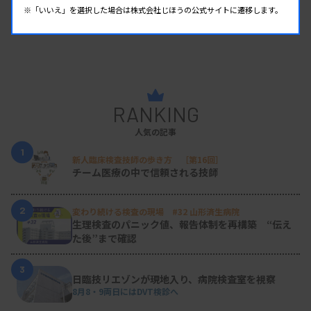
※「いいえ」を選択した場合は株式会社じほうの公式サイトに遷移します。
・参加費：日本病院薬剤師会会員 2万円（2万
2000円+税）、非会員 3万3000円（3万円+税）
・定 員：180 名
RANKING
人気の記事
1
新人臨床検査技師の歩き方 ［第16回］
チーム医療の中で信頼される技師
2
変わり続ける検査の現場 #32 山形済生病院
生理検査のパニック値、報告体制を再構築 “伝え
た後”まで確認
3
日臨技リエゾンが現地入り、病院検査室を視察
8月8・9両日にはDVT検診へ