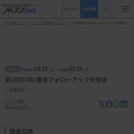
臨床検査の総合情報サイト
ログイン
会員登録
MTJONEトップ
＞
イベント・研修会カレンダー
＞
第28回CRC養成フォローアップ研修会
03.13
03.14
終了
2026.
（金）
-
2026.
（土）
第28回CRC養成フォローアップ研修会
管理運営
保存
URLコピー
開催日時