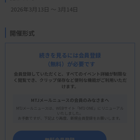
2026年3月13日 ～ 3月14日
開催形式
現地開催
続きを見るには会員登録
（無料）が必要です
会 場
会員登録していただくと、すべてのイベント詳細が制限な
TKP渋谷 長井記念ホール
く閲覧でき、
クリップ保存など便利な機能がご利用いただ
けます。
東京都渋谷区渋谷2-12-15 日本薬学会長井記念館地下２階
MTJメールニュースの会員のみなさまへ
MTJメールニュースは、WEBサイト「MTJ ONE」にリニューアル
主 催
いたしました。
お手数ですが、下記より再度、新規会員登録をお願いします。
日本病院薬剤師会
無料会員登録