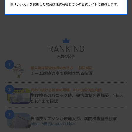
※「いいえ」を選択した場合は株式会社じほうの公式サイトに遷移します。
RANKING
人気の記事
1
新人臨床検査技師の歩き方 ［第16回］
チーム医療の中で信頼される技師
2
変わり続ける検査の現場 #32 山形済生病院
生理検査のパニック値、報告体制を再構築 “伝え
た後”まで確認
3
日臨技リエゾンが現地入り、病院検査室を視察
8月8・9両日にはDVT検診へ