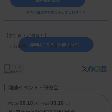
西川敦子先生（富士フイルム和光純薬株式会
すでに会員の方はこちらからログイン
社 中国営業所）
【参加費・定員など】
詳細はこちら（外部リンク）
・参加費：無料（非会員：5000 円）
保存
URLコピー
関連イベント・研修会
08.18
08.18
-
2026.
（火）
2026.
（火）