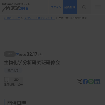
臨床検査の総合情報サイト
ログイン
会員登録
MTJONEトップ
＞
イベント・研修会カレンダー
＞
生物化学分析研究班研修会
02.17
終了
2026.
（火）
生物化学分析研究班研修会
臨床化学
保存
URLコピー
開催日時